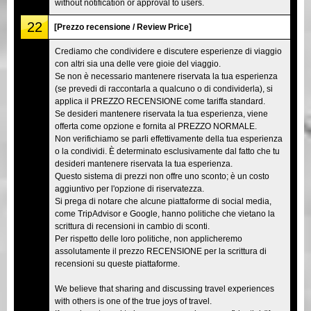
without notification or approval to users.
22
[Prezzo recensione / Review Price]
Crediamo che condividere e discutere esperienze di viaggio
con altri sia una delle vere gioie del viaggio.
Se non è necessario mantenere riservata la tua esperienza
(se prevedi di raccontarla a qualcuno o di condividerla), si
applica il PREZZO RECENSIONE come tariffa standard.
Se desideri mantenere riservata la tua esperienza, viene
offerta come opzione e fornita al PREZZO NORMALE.
Non verifichiamo se parli effettivamente della tua esperienza
o la condividi. È determinato esclusivamente dal fatto che tu
desideri mantenere riservata la tua esperienza.
Questo sistema di prezzi non offre uno sconto; è un costo
aggiuntivo per l'opzione di riservatezza.
Si prega di notare che alcune piattaforme di social media,
come TripAdvisor e Google, hanno politiche che vietano la
scrittura di recensioni in cambio di sconti.
Per rispetto delle loro politiche, non applicheremo
assolutamente il prezzo RECENSIONE per la scrittura di
recensioni su queste piattaforme.
We believe that sharing and discussing travel experiences
with others is one of the true joys of travel.