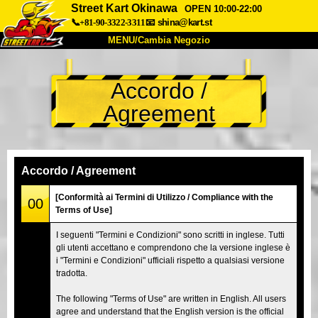
Street Kart Okinawa
OPEN 10:00-22:00
📞+81-90-3322-3311
📧
shina@kart.st
MENU/Cambia Negozio
INIZIO
Accordo /
Chi Siamo
Specifiche
Prezzo
Agreement
Accesso
Recensioni
FAQ
Azienda
Prenotazioni
Cambia Negozio
Accordo / Agreement
Tokyo Shinagawa
Tokyo Akihabara#1
[Conformità ai Termini di Utilizzo / Compliance with the
00
Terms of Use]
Tokyo Akihabara#2
Tokyo Shibuya
I seguenti "Termini e Condizioni" sono scritti in inglese. Tutti
Tokyo Shibuya Annex
Tokyo Bay
gli utenti accettano e comprendono che la versione inglese è
i "Termini e Condizioni" ufficiali rispetto a qualsiasi versione
Tokyo Asakusa
Osaka
tradotta.
Okinawa
The following "Terms of Use" are written in English. All users
agree and understand that the English version is the official