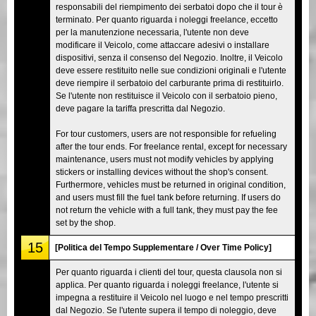
responsabili del riempimento dei serbatoi dopo che il tour è
terminato. Per quanto riguarda i noleggi freelance, eccetto
per la manutenzione necessaria, l'utente non deve
modificare il Veicolo, come attaccare adesivi o installare
dispositivi, senza il consenso del Negozio. Inoltre, il Veicolo
deve essere restituito nelle sue condizioni originali e l'utente
deve riempire il serbatoio del carburante prima di restituirlo.
Se l'utente non restituisce il Veicolo con il serbatoio pieno,
deve pagare la tariffa prescritta dal Negozio.
For tour customers, users are not responsible for refueling
after the tour ends. For freelance rental, except for necessary
maintenance, users must not modify vehicles by applying
stickers or installing devices without the shop's consent.
Furthermore, vehicles must be returned in original condition,
and users must fill the fuel tank before returning. If users do
not return the vehicle with a full tank, they must pay the fee
set by the shop.
15
[Politica del Tempo Supplementare / Over Time Policy]
Per quanto riguarda i clienti del tour, questa clausola non si
applica. Per quanto riguarda i noleggi freelance, l'utente si
impegna a restituire il Veicolo nel luogo e nel tempo prescritti
dal Negozio. Se l'utente supera il tempo di noleggio, deve