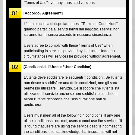
"Terms of Use" over any translated versions.
01
[Accordo / Agreement]
L'utente accetta di rispettare questi "Termini e Condizioni"
quando partecipa ai servizi forniti dal negozio. I servizi non
saranno forniti senza accordo in nessuna circostanza.
Users agree to comply with these "Terms of Use" when
participating in services provided by the store. Under no
circumstances will services be provided without agreement.
02
[Condizioni dell'Utente / User Condition]
L'utente deve soddisfare le seguenti 4 condizioni. Se l'utente
non riesce a soddisfare una delle condizioni, non gli sarà
permesso utilizzare il servizio. Se si scopre che l'utente sta
utilizzando il servizio anche se non soddisfa le condizioni,
allora l'utente riconosce che l'assicurazione non si
applicherà.
Users must meet all of the following 4 conditions. If any one
of the conditions is not met, users cannot use the service. If it
is found that users are using the service despite not meeting
the conditions, users acknowledge that insurance will not