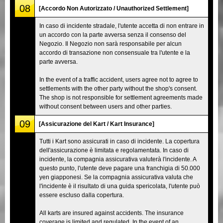
08
[Accordo Non Autorizzato / Unauthorized Settlement]
In caso di incidente stradale, l'utente accetta di non entrare in
un accordo con la parte avversa senza il consenso del
Negozio. Il Negozio non sarà responsabile per alcun
accordo di transazione non consensuale tra l'utente e la
parte avversa.
In the event of a traffic accident, users agree not to agree to
settlements with the other party without the shop's consent.
The shop is not responsible for settlement agreements made
without consent between users and other parties.
09
[Assicurazione del Kart / Kart Insurance]
Tutti i Kart sono assicurati in caso di incidente. La copertura
dell'assicurazione è limitata e regolamentata. In caso di
incidente, la compagnia assicurativa valuterà l'incidente. A
questo punto, l'utente deve pagare una franchigia di 50.000
yen giapponesi. Se la compagnia assicurativa valuta che
l'incidente è il risultato di una guida spericolata, l'utente può
essere escluso dalla copertura.
All karts are insured against accidents. The insurance
coverage is limited and regulated. In the event of an