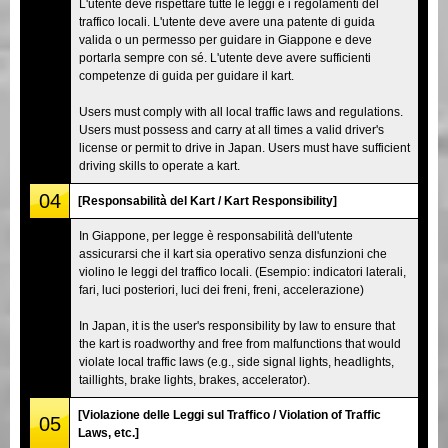
L'utente deve rispettare tutte le leggi e i regolamenti del
traffico locali. L'utente deve avere una patente di guida
valida o un permesso per guidare in Giappone e deve
portarla sempre con sé. L'utente deve avere sufficienti
competenze di guida per guidare il kart.
Users must comply with all local traffic laws and regulations.
Users must possess and carry at all times a valid driver's
license or permit to drive in Japan. Users must have sufficient
driving skills to operate a kart.
04
[Responsabilità del Kart / Kart Responsibility]
In Giappone, per legge è responsabilità dell'utente
assicurarsi che il kart sia operativo senza disfunzioni che
violino le leggi del traffico locali. (Esempio: indicatori laterali,
fari, luci posteriori, luci dei freni, freni, accelerazione)
In Japan, it is the user's responsibility by law to ensure that
the kart is roadworthy and free from malfunctions that would
violate local traffic laws (e.g., side signal lights, headlights,
taillights, brake lights, brakes, accelerator).
[Violazione delle Leggi sul Traffico / Violation of Traffic
05
Laws, etc.]