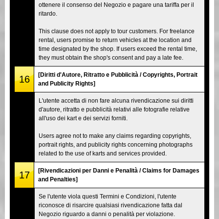
ottenere il consenso del Negozio e pagare una tariffa per il
ritardo.
This clause does not apply to tour customers. For freelance
rental, users promise to return vehicles at the location and
time designated by the shop. If users exceed the rental time,
they must obtain the shop's consent and pay a late fee.
[Diritti d'Autore, Ritratto e Pubblicità / Copyrights, Portrait
16
and Publicity Rights]
L'utente accetta di non fare alcuna rivendicazione sui diritti
d'autore, ritratto e pubblicità relativi alle fotografie relative
all'uso dei kart e dei servizi forniti.
Users agree not to make any claims regarding copyrights,
portrait rights, and publicity rights concerning photographs
related to the use of karts and services provided.
[Rivendicazioni per Danni e Penalità / Claims for Damages
17
and Penalties]
Se l'utente viola questi Termini e Condizioni, l'utente
riconosce di risarcire qualsiasi rivendicazione fatta dal
Negozio riguardo a danni o penalità per violazione.