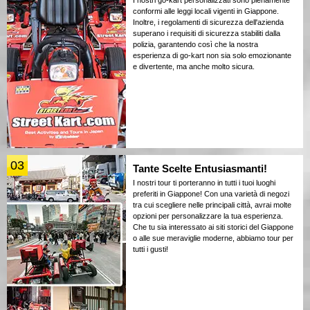
I nostri go-kart personalizzati sono pienamente
conformi alle leggi locali vigenti in Giappone.
Inoltre, i regolamenti di sicurezza dell'azienda
superano i requisiti di sicurezza stabiliti dalla
polizia, garantendo così che la nostra
esperienza di go-kart non sia solo emozionante
e divertente, ma anche molto sicura.
03
Tante Scelte Entusiasmanti!
I nostri tour ti porteranno in tutti i tuoi luoghi
preferiti in Giappone! Con una varietà di negozi
tra cui scegliere nelle principali città, avrai molte
opzioni per personalizzare la tua esperienza.
Che tu sia interessato ai siti storici del Giappone
o alle sue meraviglie moderne, abbiamo tour per
tutti i gusti!