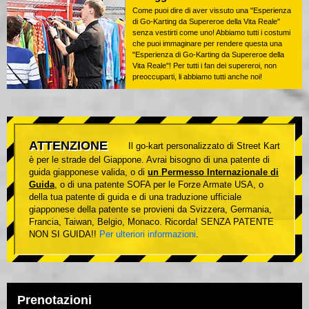
Come puoi dire di aver vissuto una "Esperienza
di Go-Karting da Supereroe della Vita Reale"
senza vestirti come uno! Abbiamo tutti i costumi
che puoi immaginare per rendere questa una
"Esperienza di Go-Karting da Supereroe della
Vita Reale"! Per tutti i fan dei supereroi, non
preoccuparti, li abbiamo tutti anche noi!
ATTENZIONE
Il go-kart personalizzato di Street Kart
è per le strade del Giappone. Avrai bisogno di una patente di
guida giapponese valida, o di
un Permesso Internazionale di
Guida
, o di una patente SOFA per le Forze Armate USA, o
della tua patente di guida e di una traduzione ufficiale
giapponese della patente se provieni da Svizzera, Germania,
Francia, Taiwan, Belgio, Monaco. Ricorda! SENZA PATENTE
NON SI GUIDA!!
Per ulteriori informazioni
.
Prenotazioni