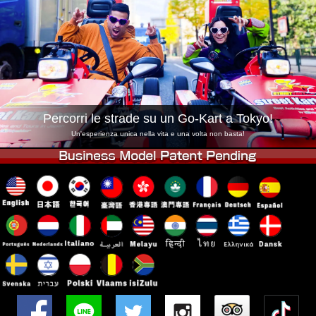
Azienda
Prenotazioni
Cambia Negozio
Tokyo Shinagawa
Tokyo Akihabara#1
Tokyo Akihabara#2
Tokyo Shibuya
Tokyo Shibuya Annex
Tokyo Bay
Percorri le strade su un Go-Kart a Tokyo!
Tokyo Asakusa
Osaka
Un'esperienza unica nella vita e una volta non basta!
Okinawa