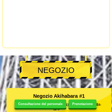
NEGOZIO
Negozio Akihabara #1
Consultazione del personale
Prenotazione
[101-0021]東京都千代田区外神田4-
12-9