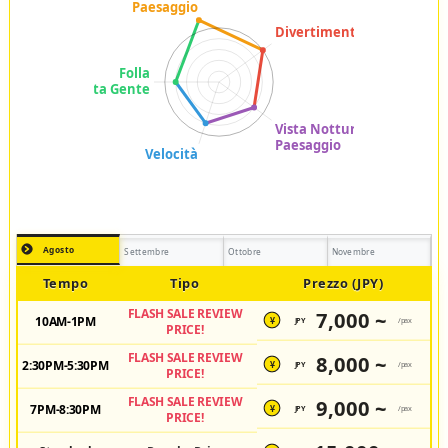
Agosto
Settembre
Ottobre
Novembre
Tempo
Tipo
Prezzo (JPY)
FLASH SALE REVIEW
7,000 ~
10AM-1PM
JPY
/pax
¥
PRICE!
FLASH SALE REVIEW
8,000 ~
2:30PM-5:30PM
JPY
/pax
¥
PRICE!
FLASH SALE REVIEW
9,000 ~
7PM-8:30PM
JPY
/pax
¥
PRICE!