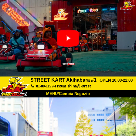
STREET KART Akihabara #1
OPEN 10:00-22:00
📞+81-80-1199-1199
📧
shina@kart.st
MENU/Cambia Negozio
INIZIO
Chi Siamo
Specifiche
Prezzo
Accesso
Recensioni
FAQ