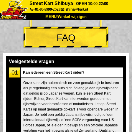
Street Kart Shibuya
OPEN 10:00-22:00
📞+81-80-9999-2525
📧
shina@kart.st
MENU/Winkel wijzigen
TOP
FAQ
Over
Specificaties
Prijzen
Toegang
Ervaringen
FAQ
Bedrijf
Boekingen
Veelgestelde vragen
Winkel wijzigen
01
Kan iedereen een Street Kart rijden?
Tokyo Shinagawa
Tokyo Akihabara#1
Onze karts zijn automatisch en zeer gemakkelijk te besturen
als je regelmatig een auto rijdt. Zolang je een rijbewijs hebt
Tokyo Akihabara#2
Tokyo Shibuya
dat geldig is op Japanse wegen, kun je een Street Kart
Tokyo Shibuya Annex
Tokyo Bay
rijden. Echter, Street Kart kan niet worden gereden met
rijbewijzen voor bromfietsen of motorfietsen. Let op: Street
Tokyo Asakusa
Osaka
Kart's op maat gemaakte go-kart is voor openbare wegen in
Japan. Je hebt een geldig Japans rijbewijs nodig, of een
Okinawa
Internationaal rijbewijs, of een SOFA vergunning voor US
Forces Japan, of je eigen rijbewijs en een officiële Japanse
vertaling van het rijbewijs als je uit Zwitserland, Duitsland,