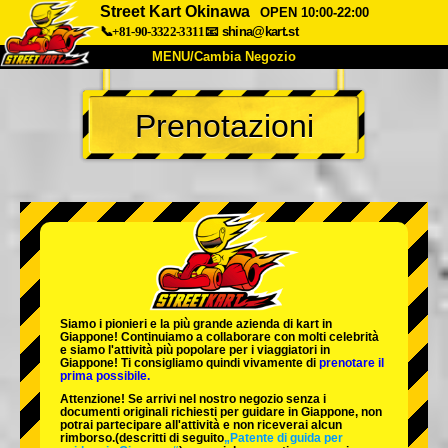
Street Kart Okinawa
OPEN 10:00-22:00
📞+81-90-3322-3311
📧
shina@kart.st
MENU/Cambia Negozio
INIZIO
Prenotazioni
Chi Siamo
Specifiche
Prezzo
Accesso
Recensioni
FAQ
Azienda
Prenotazioni
Cambia Negozio
Tokyo Shinagawa
Tokyo Akihabara#1
Tokyo Akihabara#2
Tokyo Shibuya
Siamo i
pionieri
e la
più grande azienda di kart
in
Tokyo Shibuya Annex
Tokyo Bay
Giappone! Continuiamo a collaborare con
molti celebrità
e siamo l'
attività più popolare
per i viaggiatori in
Giappone! Ti consigliamo quindi vivamente di
prenotare il
Tokyo Asakusa
Osaka
prima possibile.
Attenzione! Se arrivi nel nostro negozio senza i
Okinawa
documenti originali richiesti per guidare in Giappone, non
potrai partecipare all'attività e non riceverai alcun
rimborso.
(descritti di seguito
„Patente di guida per