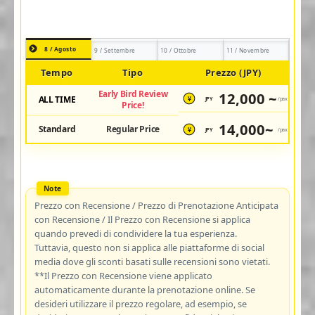
8 / Agosto
9 / Settembre
10 / Ottobre
11 / Novembre
Tempo
Tipo
Prezzo (JPY)
Early Bird Review
12,000 ~
ALL TIME
JPY
/pax
¥
Price!
14,000~
Standard
Regular Price
JPY
/pax
¥
Prezzo con Recensione / Prezzo di Prenotazione Anticipata
con Recensione / Il Prezzo con Recensione si applica
quando prevedi di condividere la tua esperienza.
Tuttavia, questo non si applica alle piattaforme di social
media dove gli sconti basati sulle recensioni sono vietati.
**Il Prezzo con Recensione viene applicato
automaticamente durante la prenotazione online. Se
desideri utilizzare il prezzo regolare, ad esempio, se