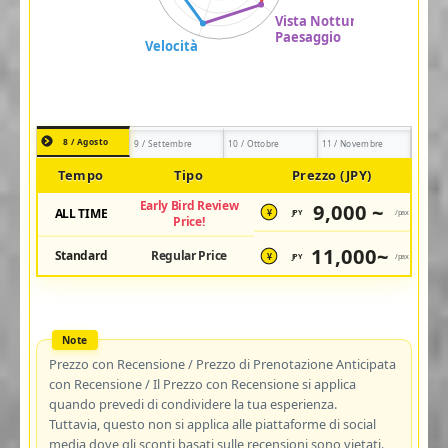
8 / Agosto
9 / Settembre
10 / Ottobre
11 / Novembre
Tempo
Tipo
Prezzo (JPY)
Early Bird Review
9,000 ~
ALL TIME
JPY
/pax
¥
Price!
11,000~
Standard
Regular Price
JPY
/pax
¥
Prezzo con Recensione / Prezzo di Prenotazione Anticipata
con Recensione / Il Prezzo con Recensione si applica
quando prevedi di condividere la tua esperienza.
Tuttavia, questo non si applica alle piattaforme di social
media dove gli sconti basati sulle recensioni sono vietati.