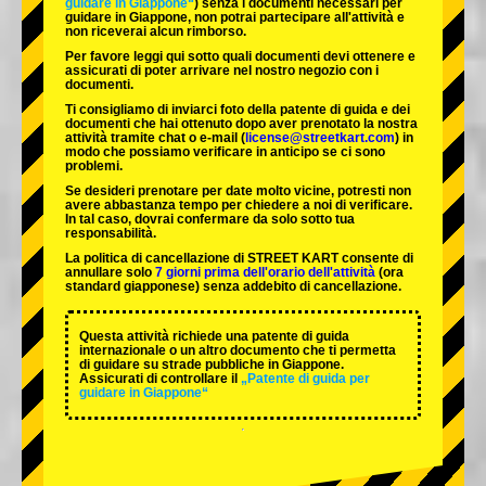
guidare in Giappone“
) senza i documenti necessari per
guidare in Giappone, non potrai partecipare all'attività e
non riceverai alcun rimborso.
Per favore leggi qui sotto quali documenti devi ottenere e
assicurati di poter arrivare nel nostro negozio con i
documenti.
Ti consigliamo di inviarci foto della patente di guida e dei
documenti che hai ottenuto dopo aver prenotato la nostra
attività tramite chat o e-mail (
license@streetkart.com
) in
modo che possiamo verificare in anticipo se ci sono
problemi.
Se desideri prenotare per date molto vicine, potresti non
avere abbastanza tempo per chiedere a noi di verificare.
In tal caso, dovrai confermare da solo sotto tua
responsabilità.
La politica di cancellazione di STREET KART consente di
annullare solo
7 giorni prima dell'orario dell'attività
(ora
standard giapponese) senza addebito di cancellazione.
Questa attività richiede una patente di guida
internazionale o un altro documento che ti permetta
di guidare su strade pubbliche in Giappone.
Assicurati di controllare il
„Patente di guida per
guidare in Giappone“