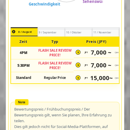
8 / August
9 / September
10 / Oktober
11 / November
Zeit
Typ
Preis (JPY)
FLASH SALE REVIEW
7,000 ~
4PM
JPY
/pax
¥
PRICE!
FLASH SALE REVIEW
7,000 ~
5:30PM
JPY
/pax
¥
PRICE!
15,000~
Standard
Regular Price
JPY
/pax
¥
Bewertungspreis / Frühbuchungspreis / Der
Bewertungspreis gilt, wenn Sie planen, Ihre Erfahrung zu
teilen.
Dies gilt jedoch nicht für Social-Media-Plattformen, auf