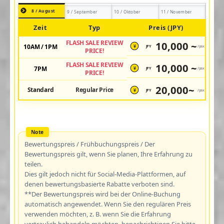
8 / August
9 / September
10 / Oktober
11 / November
Zeit
Typ
Preis (JPY)
FLASH SALE REVIEW
10,000 ~
10AM / 1PM
JPY
/pax
¥
PRICE!
FLASH SALE REVIEW
10,000 ~
7PM
JPY
/pax
¥
PRICE!
20,000~
Standard
Regular Price
JPY
/pax
¥
Bewertungspreis / Frühbuchungspreis / Der
Bewertungspreis gilt, wenn Sie planen, Ihre Erfahrung zu
teilen.
Dies gilt jedoch nicht für Social-Media-Plattformen, auf
denen bewertungsbasierte Rabatte verboten sind.
**Der Bewertungspreis wird bei der Online-Buchung
automatisch angewendet. Wenn Sie den regulären Preis
verwenden möchten, z. B. wenn Sie die Erfahrung
vertraulich behandeln möchten, benachrichtigen Sie bitte