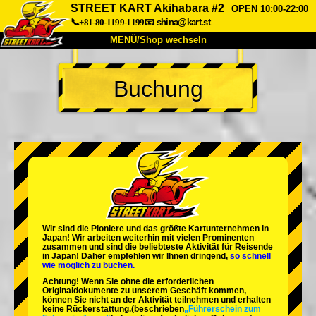
STREET KART Akihabara #2
OPEN 10:00-22:00
📞+81-80-1199-1199
📧
shina@kart.st
MENÜ/Shop wechseln
START
Buchung
Über uns
Spezifikationen
Preise
Anfahrt
Bewertungen
FAQ
Unternehmen
Buchung
Shop wechseln
Tokio Shinagawa
Tokio Akihabara#1
Tokio Akihabara#2
Tokio Shibuya
Wir sind die
Pioniere
und das
größte Kartunternehmen
in
Tokio Shibuya Annex
Tokio Bucht
Japan! Wir arbeiten weiterhin mit
vielen Prominenten
zusammen und sind die
beliebteste Aktivität
für Reisende
in Japan! Daher empfehlen wir Ihnen dringend,
so schnell
Tokio Asakusa
Osaka
wie möglich zu buchen.
Achtung! Wenn Sie ohne die erforderlichen
Okinawa
Originaldokumente zu unserem Geschäft kommen,
können Sie nicht an der Aktivität teilnehmen und erhalten
keine Rückerstattung.
(beschrieben
„Führerschein zum