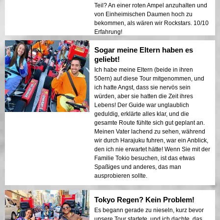
Teil? An einer roten Ampel anzuhalten und
von Einheimischen Daumen hoch zu
bekommen, als wären wir Rockstars. 10/10
Erfahrung!
Sogar meine Eltern haben es
geliebt!
Ich habe meine Eltern (beide in ihren
50ern) auf diese Tour mitgenommen, und
ich hatte Angst, dass sie nervös sein
würden, aber sie hatten die Zeit ihres
Lebens! Der Guide war unglaublich
geduldig, erklärte alles klar, und die
gesamte Route fühlte sich gut geplant an.
Meinen Vater lachend zu sehen, während
wir durch Harajuku fuhren, war ein Anblick,
den ich nie erwartet hätte! Wenn Sie mit der
Familie Tokio besuchen, ist das etwas
Spaßiges und anderes, das man
ausprobieren sollte.
Tokyo Regen? Kein Problem!
Es begann gerade zu nieseln, kurz bevor
unsere Tour startete, und ich dachte, das