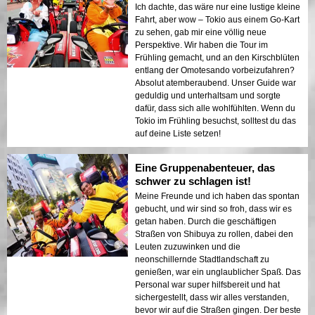
Ich dachte, das wäre nur eine lustige kleine
Fahrt, aber wow – Tokio aus einem Go-Kart
zu sehen, gab mir eine völlig neue
Perspektive. Wir haben die Tour im
Frühling gemacht, und an den Kirschblüten
entlang der Omotesando vorbeizufahren?
Absolut atemberaubend. Unser Guide war
geduldig und unterhaltsam und sorgte
dafür, dass sich alle wohlfühlten. Wenn du
Tokio im Frühling besuchst, solltest du das
auf deine Liste setzen!
Eine Gruppenabenteuer, das
schwer zu schlagen ist!
Meine Freunde und ich haben das spontan
gebucht, und wir sind so froh, dass wir es
getan haben. Durch die geschäftigen
Straßen von Shibuya zu rollen, dabei den
Leuten zuzuwinken und die
neonschillernde Stadtlandschaft zu
genießen, war ein unglaublicher Spaß. Das
Personal war super hilfsbereit und hat
sichergestellt, dass wir alles verstanden,
bevor wir auf die Straßen gingen. Der beste