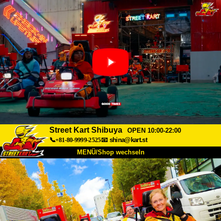
Street Kart Shibuya
OPEN 10:00-22:00
📞+81-80-9999-2525
📧
shina@kart.st
MENÜ/Shop wechseln
START
Über uns
Spezifikationen
Preise
Anfahrt
Bewertungen
FAQ