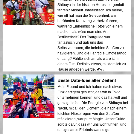
Shibuya in der frischen Herbstmorgenluft
fahren? Absolut unrealistisch. Ich meine,
wie oft hat man die Gelegenheit, am
berühmten Kreuzung vorbeizufahren,
während Einheimische Fotos von einem
machen, als wäre man eine Art
Berühmtheit? Der Tourguide war
fantastisch und gab uns das
Selbstvertrauen, die belebten Straßen zu
navigieren. Und die Fahrt die Omotesando
entlang? Fühlte sich an, als wäre ich in
einem Film. Definitiv etwas, mit dem ich zu
Hause angeben werde. 🍂🏎️
Beste Date-Idee aller Zeiten!
Mein Freund und ich haben nach etwas
Einzigartigem gesucht, das wir in Tokio
unternehmen können, und das hat voll und
ganz geliefert. Die Energie von Shibuya bei
Nacht, mit all den Lichtern, die nach einem
leichten Nieselregen von den Straßen
reflektieren, war pure Magie. Unser Guide
sorgte dafür, dass wir uns wohlfühlten, und
das gesamte Erlebnis war so gut