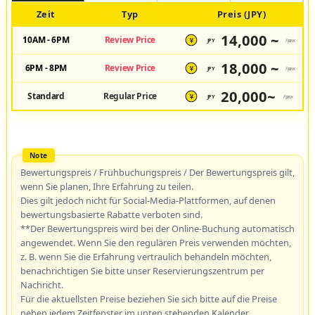
Zeit
Typ
Preis (JPY)
14,000 ~
10AM - 6PM
Review Price
JPY
/pax
¥
18,000 ~
6PM - 8PM
Review Price
JPY
/pax
¥
20,000~
Standard
Regular Price
JPY
/pax
¥
Bewertungspreis / Frühbuchungspreis / Der Bewertungspreis gilt,
wenn Sie planen, Ihre Erfahrung zu teilen.
Dies gilt jedoch nicht für Social-Media-Plattformen, auf denen
bewertungsbasierte Rabatte verboten sind.
**Der Bewertungspreis wird bei der Online-Buchung automatisch
angewendet. Wenn Sie den regulären Preis verwenden möchten,
z. B. wenn Sie die Erfahrung vertraulich behandeln möchten,
benachrichtigen Sie bitte unser Reservierungszentrum per
Nachricht.
Für die aktuellsten Preise beziehen Sie sich bitte auf die Preise
neben jedem Zeitfenster im unten stehenden Kalender.