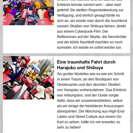
Erlebnis könnte ruiniert sein – aber weit
gefehlt! Sie stellten Regenbekleidung zur
Verfügung, und ehrlich gesagt fühlte es
sich an, als würde man durch die leuchtend
nassen Straßen von Shibuya fahren, direkt
aus einem Cyberpunk-Film. Die
Reflexionen auf der Straße, die Neonlichter
und die kühle Nachtluft machten es noch
surrealer. Ich würde es sofort wieder tun.
Eine traumhafte Fahrt durch
Harajuku und Shibuya
Als großer Modefan war es wie ein Schritt
in einen Traum, an den Boutiquen von
Omotesando und den skurrilen Straßen
von Harajuku vorbeizufahren. Das Erlebnis
war reibungslos, und der Guide sorgte
dafür, dass wir zusammenblieben, selbst
als wir einige der belebteren Kreuzungen
überquerten. Die Mischung aus High-End-
Läden und Street Culture aus einem Go-
Kart zu sehen, hätte ich nie erwartet, so
sehr zu lieben!