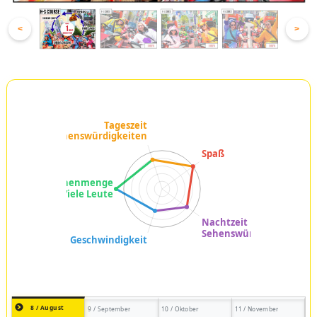
<
>
8 / August
9 / September
10 / Oktober
11 / November