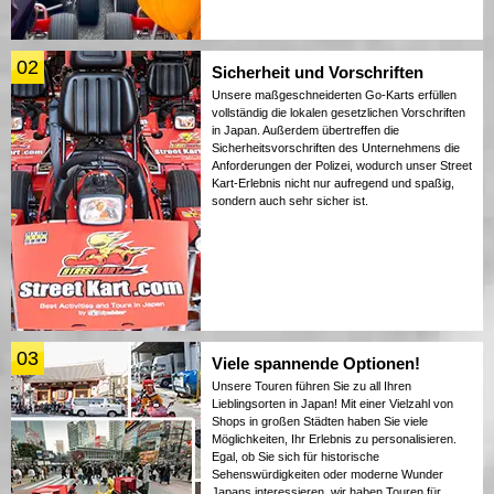
02
Sicherheit und Vorschriften
Unsere maßgeschneiderten Go-Karts erfüllen
vollständig die lokalen gesetzlichen Vorschriften
in Japan. Außerdem übertreffen die
Sicherheitsvorschriften des Unternehmens die
Anforderungen der Polizei, wodurch unser Street
Kart-Erlebnis nicht nur aufregend und spaßig,
sondern auch sehr sicher ist.
03
Viele spannende Optionen!
Unsere Touren führen Sie zu all Ihren
Lieblingsorten in Japan! Mit einer Vielzahl von
Shops in großen Städten haben Sie viele
Möglichkeiten, Ihr Erlebnis zu personalisieren.
Egal, ob Sie sich für historische
Sehenswürdigkeiten oder moderne Wunder
Japans interessieren, wir haben Touren für