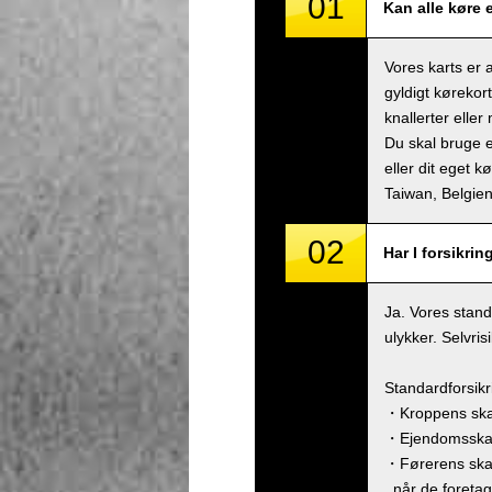
01
Kan alle køre 
Vores karts er 
gyldigt kørekor
knallerter eller
Du skal bruge e
eller dit eget k
Taiwan, Belgi
02
Har I forsikrin
Ja. Vores stand
ulykker. Selvri
Standardforsik
・Kroppens skad
・Ejendomsskade
・Førerens ska
, når de foreta