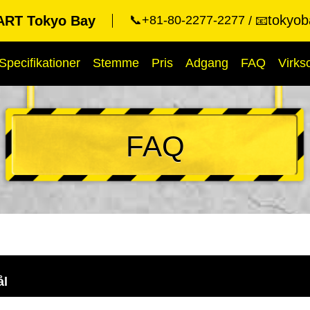
tokyob
RT Tokyo Bay
📞+81-80-2277-2277
📧
Specifikationer
Stemme
Pris
Adgang
FAQ
Virk
FAQ
ål