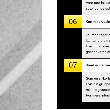
Vore ture inklu
spændende ople
06
Kan reservatio
Ja, ændringer a
kan ændre din r
Hvis du ønsker 
gælder vores an
07
Hvad er det m
Som en sikkerhe
Hvis din gruppe
mindre grupper,
For mere inform