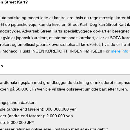
en Street Kart?
automatiske og meget lette at kontrollere, hvis du regelmæssigt kører b
t til de japanske veje, kan du køre en Street Kart. Dog kan Street Kart i
 motorcykler. Advarsel: Street Karts specialbyggede go-kart er beregnet ti
t gyldigt japansk kørekort, et internationalt kørekort, eller et SOFA-kø
ørekort og en officiel japansk oversættelse af kørekortet, hvis du er fra
en, Monaco. Husk! INGEN KØREKORT, INGEN KØRSEL!! For
mere info
g?
ardforsikringsplan med grundlæggende dækning er inkluderet i turprisen,
sikoen på 50.000 JPY/vehicle vil blive opkrævet umiddelbart efter turen.
ringsplanen dækker:
e (andre end føreren): 800.000.000 yen
r (andre end føreren): 2.000.000 yen
de: 5.000.000 JPY
ger reservationen online eller i butikken med et ekstra gebyr.