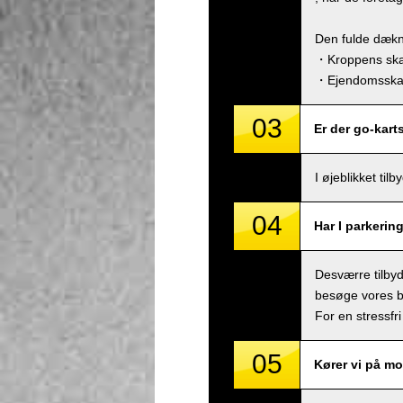
Den fulde dækn
・Kroppens skad
・Ejendomsskade
03
Er der go-kart
I øjeblikket ti
04
Har I parkerin
Desværre tilbyde
besøge vores bu
For en stressfri
05
Kører vi på mo