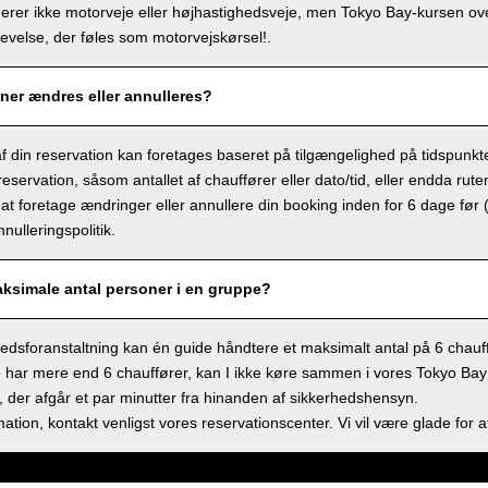
derer ikke motorveje eller højhastighedsveje, men Tokyo Bay-kursen ov
velse, der føles som motorvejskørsel!.
ner ændres eller annulleres?
f din reservation kan foretages baseret på tilgængelighed på tidspunkt
eservation, såsom antallet af chauffører eller dato/tid, eller endda rute
at foretage ændringer eller annullere din booking inden for 6 dage før 
nulleringspolitik.
aksimale antal personer i en gruppe?
dsforanstaltning kan én guide håndtere et maksimalt antal på 6 chauff
 har mere end 6 chauffører, kan I ikke køre sammen i vores Tokyo Bay sh
 der afgår et par minutter fra hinanden af sikkerhedshensyn.
ation, kontakt venligst vores reservationscenter. Vi vil være glade for a