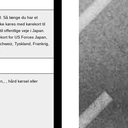
il. Så længe du har et
kke køres med kørekort til
l offentlige veje i Japan.
rekort for US Forces Japan,
 Schweiz, Tyskland, Frankrig,
.
, , hård kørsel eller