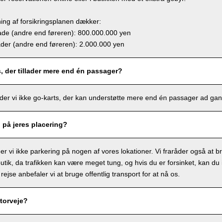
ing af forsikringsplanen dækker:
e (andre end føreren): 800.000.000 yen
r (andre end føreren): 2.000.000 yen
s, der tillader mere end én passager?
lbyder vi ikke go-karts, der kan understøtte mere end én passager ad ga
g på jeres placering?
r vi ikke parkering på nogen af vores lokationer. Vi fraråder også at bru
tik, da trafikken kan være meget tung, og hvis du er forsinket, kan du ik
 rejse anbefaler vi at bruge offentlig transport for at nå os.
torveje?