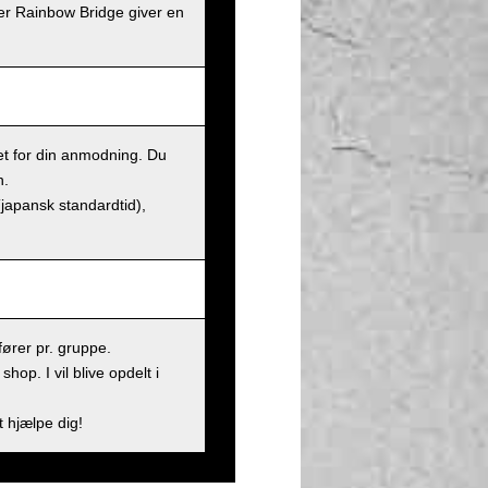
er Rainbow Bridge giver en
et for din anmodning. Du
n.
(japansk standardtid),
ører pr. gruppe.
op. I vil blive opdelt i
t hjælpe dig!