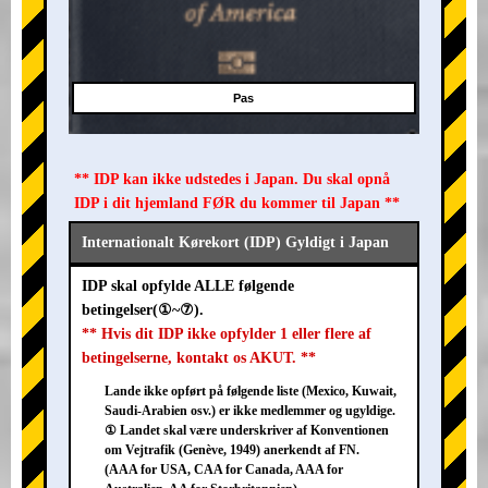
Pas
** IDP kan ikke udstedes i Japan. Du skal opnå
IDP i dit hjemland FØR du kommer til Japan **
Internationalt Kørekort (IDP) Gyldigt i Japan
IDP skal opfylde ALLE følgende
betingelser(①~⑦).
** Hvis dit IDP ikke opfylder 1 eller flere af
betingelserne, kontakt os AKUT. **
Lande ikke opført på følgende liste (Mexico, Kuwait,
Saudi-Arabien osv.) er ikke medlemmer og ugyldige.
① Landet skal være underskriver af Konventionen
om Vejtrafik (Genève, 1949) anerkendt af FN.
(AAA for USA, CAA for Canada, AAA for