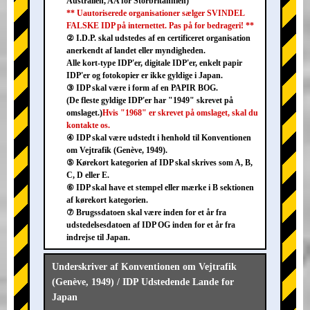
Australien, AA for Storbritannien)
** Uautoriserede organisationer sælger SVINDEL
FALSKE IDP på internettet. Pas på for bedrageri! **
② I.D.P. skal udstedes af en certificeret organisation
anerkendt af landet eller myndigheden.
Alle kort-type IDP'er, digitale IDP'er, enkelt papir
IDP'er og fotokopier er ikke gyldige i Japan.
③ IDP skal være i form af en PAPIR BOG.
(De fleste gyldige IDP'er har "1949" skrevet på
omslaget.)
Hvis "1968" er skrevet på omslaget, skal du
kontakte os.
④ IDP skal være udstedt i henhold til Konventionen
om Vejtrafik (Genève, 1949).
⑤ Kørekort kategorien af IDP skal skrives som A, B,
C, D eller E.
⑥ IDP skal have et stempel eller mærke i B sektionen
af kørekort kategorien.
⑦ Brugssdatoen skal være inden for et år fra
udstedelsesdatoen af IDP OG inden for et år fra
indrejse til Japan.
Underskriver af Konventionen om Vejtrafik
(Genève, 1949) / IDP Udstedende Lande for
Japan