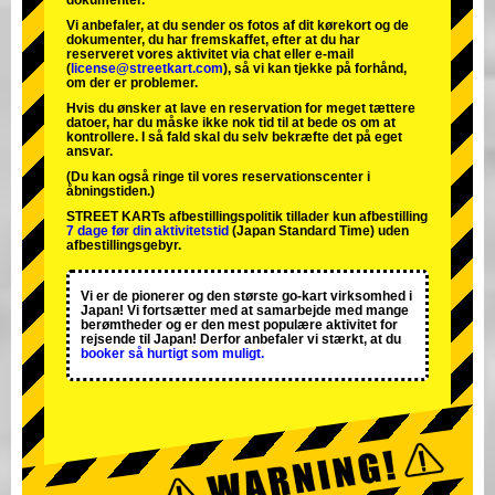
dokumenter.
Vi anbefaler, at du sender os fotos af dit kørekort og de
dokumenter, du har fremskaffet, efter at du har
reserveret vores aktivitet via chat eller e-mail
(
license@streetkart.com
), så vi kan tjekke på forhånd,
om der er problemer.
Hvis du ønsker at lave en reservation for meget tættere
datoer, har du måske ikke nok tid til at bede os om at
kontrollere. I så fald skal du selv bekræfte det på eget
ansvar.
(Du kan også ringe til vores reservationscenter i
åbningstiden.)
STREET KARTs afbestillingspolitik tillader kun afbestilling
7 dage før din aktivitetstid
(Japan Standard Time) uden
afbestillingsgebyr.
Vi er de
pionerer
og
den største go-kart virksomhed
i
Japan! Vi fortsætter med at samarbejde med
mange
berømtheder
og er den
mest populære aktivitet
for
rejsende til Japan! Derfor anbefaler vi stærkt, at du
booker så hurtigt som muligt.