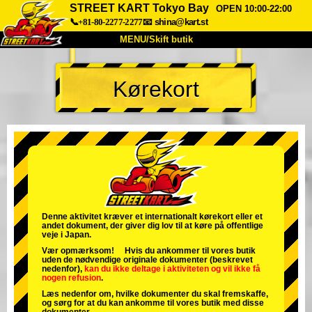
STREET KART Tokyo Bay
OPEN 10:00-22:00
📞+81-80-2277-2277
📧
shina@kart.st
MENU/Skift butik
TOP
Kørekort
Om
Specifikationer
Pris
Adgang
Stemme
FAQ
Virksomhed
Booking
Skift butik
Tokyo Shinagawa
Tokyo Akihabara#1
Tokyo Akihabara#2
Tokyo Shibuya
Denne aktivitet kræver et internationalt kørekort eller et
andet dokument, der giver dig lov til at køre på offentlige
Tokyo Shibuya Annex
Tokyo Bay
veje i Japan.
Vær opmærksom! Hvis du ankommer til vores butik
Tokyo Asakusa
Osaka
uden de nødvendige originale dokumenter (beskrevet
nedenfor),
kan du ikke deltage i aktiviteten
og
vil ikke få
nogen refusion
.
Okinawa
Læs nedenfor om, hvilke dokumenter du skal fremskaffe,
og sørg for at du kan ankomme til vores butik med disse