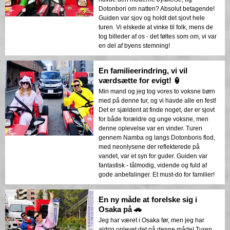
Dotonbori om natten? Absolut betagende!
Guiden var sjov og holdt det sjovt hele
turen. Vi elskede at vinke til folk, mens de
tog billeder af os - det føltes som om, vi var
en del af byens stemning!
En familieerindring, vi vil
værdsætte for evigt! 🏮
Min mand og jeg tog vores to voksne børn
med på denne tur, og vi havde alle en fest!
Det er sjældent at finde noget, der er sjovt
for både forældre og unge voksne, men
denne oplevelse var en vinder. Turen
gennem Namba og langs Dotonboris flod,
med neonlysene der reflekterede på
vandet, var et syn for guder. Guiden var
fantastisk - tålmodig, vidende og fuld af
gode anbefalinger. Et must-do for familier!
En ny måde at forelske sig i
Osaka på 🚗
Jeg har været i Osaka før, men jeg har
aldrig oplevet det på denne måde! Turen