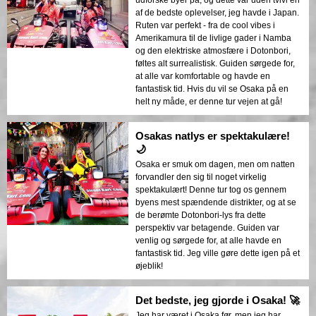
udforske byer på, og dette var uden tvivl en
af de bedste oplevelser, jeg havde i Japan.
Ruten var perfekt - fra de cool vibes i
Amerikamura til de livlige gader i Namba
og den elektriske atmosfære i Dotonbori,
føltes alt surrealistisk. Guiden sørgede for,
at alle var komfortable og havde en
fantastisk tid. Hvis du vil se Osaka på en
helt ny måde, er denne tur vejen at gå!
Osakas natlys er spektakulære!
🌙
Osaka er smuk om dagen, men om natten
forvandler den sig til noget virkelig
spektakulært! Denne tur tog os gennem
byens mest spændende distrikter, og at se
de berømte Dotonbori-lys fra dette
perspektiv var betagende. Guiden var
venlig og sørgede for, at alle havde en
fantastisk tid. Jeg ville gøre dette igen på et
øjeblik!
Det bedste, jeg gjorde i Osaka! 🚀
Jeg har været i Osaka før, men jeg har