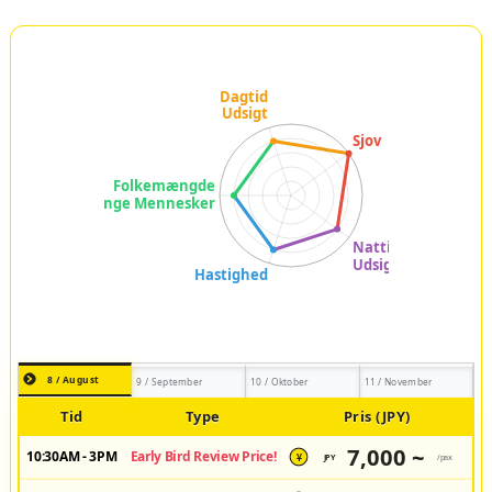
8 / August
9 / September
10 / Oktober
11 / November
Tid
Type
Pris (JPY)
7,000 ~
10:30AM - 3PM
Early Bird Review Price!
JPY
/pax
¥