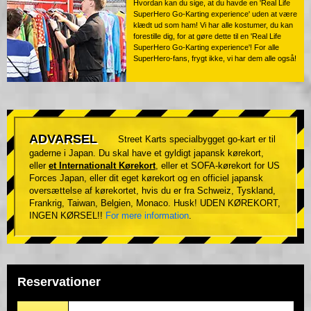
Hvordan kan du sige, at du havde en 'Real Life
SuperHero Go-Karting experience' uden at være
klædt ud som ham! Vi har alle kostumer, du kan
forestille dig, for at gøre dette til en 'Real Life
SuperHero Go-Karting experience'! For alle
SuperHero-fans, frygt ikke, vi har dem alle også!
ADVARSEL
Street Karts specialbygget go-kart er til
gaderne i Japan. Du skal have et gyldigt japansk kørekort,
eller
et Internationalt Kørekort
, eller et SOFA-kørekort for US
Forces Japan, eller dit eget kørekort og en officiel japansk
oversættelse af kørekortet, hvis du er fra Schweiz, Tyskland,
Frankrig, Taiwan, Belgien, Monaco. Husk! UDEN KØREKORT,
INGEN KØRSEL!!
For mere information
.
Reservationer