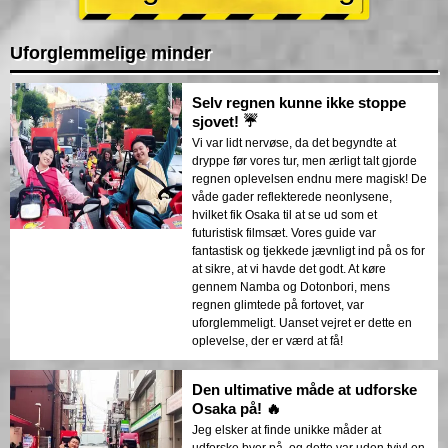
Uforglemmelige minder
Selv regnen kunne ikke stoppe
sjovet! ☔
Vi var lidt nervøse, da det begyndte at
dryppe før vores tur, men ærligt talt gjorde
regnen oplevelsen endnu mere magisk! De
våde gader reflekterede neonlysene,
hvilket fik Osaka til at se ud som et
futuristisk filmsæt. Vores guide var
fantastisk og tjekkede jævnligt ind på os for
at sikre, at vi havde det godt. At køre
gennem Namba og Dotonbori, mens
regnen glimtede på fortovet, var
uforglemmeligt. Uanset vejret er dette en
oplevelse, der er værd at få!
Den ultimative måde at udforske
Osaka på! 🔥
Jeg elsker at finde unikke måder at