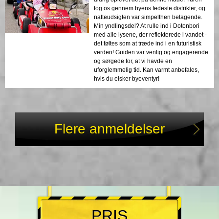
tog os gennem byens fedeste distrikter, og
natteudsigten var simpelthen betagende.
Min yndlingsdel? At rulle ind i Dotonbori
med alle lysene, der reflekterede i vandet -
det føltes som at træde ind i en futuristisk
verden! Guiden var venlig og engagerende
og sørgede for, at vi havde en
uforglemmelig tid. Kan varmt anbefales,
hvis du elsker byeventyr!
Flere anmeldelser
PRIS