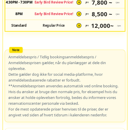
7,800 ~
4:30PM - 7:30PM
Early Bird Review Price!
JPY
/pax
¥
8,500 ~
8PM
Early Bird Review Price!
JPY
/pax
¥
12,000~
Standard
Regular Price
JPY
/pax
¥
Anmeldelsespris / Tidlig bookingsanmeldelsespris /
Anmeldelsesprisen gælder, når du planlægger at dele din
oplevelse.
Dette gælder dog ikke for social media-platforme, hvor
anmeldelsesbaserede rabatter er forbudt.
**Anmeldelsesprisen anvendes automatisk ved online booking.
Hvis du ønsker at bruge den normale pris, for eksempel hvis du
ønsker at holde oplevelsen fortrolig, bedes du informere vores
reservationscenter personale via besked.
For de mest opdaterede priser henvises til de priser, der er
angivet ved siden af hvert tidsrum i kalenderen nedenfor.