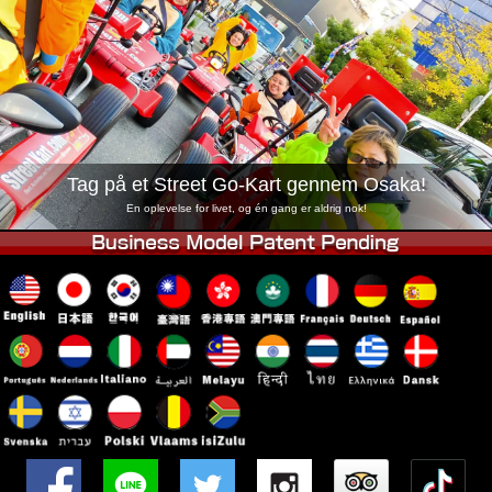
Virksomhed
Booking
Skift butik
Tokyo Shinagawa
Tokyo Akihabara#1
Tokyo Akihabara#2
Tokyo Shibuya
Tokyo Shibuya Annex
Tokyo Bay
Tag på et Street Go-Kart gennem Osaka!
Tokyo Asakusa
Osaka
En oplevelse for livet, og én gang er aldrig nok!
Okinawa