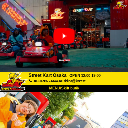
Street Kart Osaka
OPEN 12:00-19:00
📞+81-90-9977-6644
📧
shina@kart.st
MENU/Skift butik
TOP
Om
Specifikationer
Pris
Adgang
Stemme
FAQ