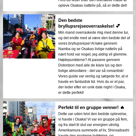
Hvis du leder efter den ultimative måde at
opleve Osakas natteliv på, så er dette det!
Den bedste
bryllupsrejseoverraskelse! 💕
Min mand overraskede mig med denne tur,
og det endte med at være den bedste del af
vores bryllupsrejse! At køre gennem
Namba og se Osakas livlige natteliv på
nært hold var noget, jeg aldrig vil glemme.
Højdepunkterne? At passere gennem
Dotonbori med alle de klare lys og den
livlige atmosfære - det var så romantisk!
Vores guide var venlig og sørgede for, at vi
havde en fantastisk tid. Hvis du er et par,
der leder efter en unik date night i Osaka,
er dette perfekt!
Perfekt til en gruppe venner! 🔥
Dette var uden tvivl den bedste oplevelse,
vi havde i Osaka! Vi var en gruppe på fem,
og fra start til slut var energien utrolig.
Amerikamura summede af liv, Shinsaibashi
havde den moderne byfølelse, og