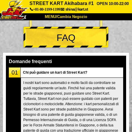
STREET KART Akihabara #1
OPEN 10:00-22:00
📞+81-80-1199-1199
📧
shina@kart.st
MENU/Cambia Negozio
INIZIO
FAQ
Chi Siamo
Specifiche
Prezzo
Accesso
Recensioni
FAQ
Azienda
Prenotazioni
Domande frequenti
Cambia Negozio
01
Chi può guidare un kart di Street Kart?
Tokyo Shinagawa
Tokyo Akihabara#1
I nostri kart sono automatici e molto facili da controllare se
guidi regolarmente un'auto. Finché hai una patente valida
Tokyo Akihabara#2
Tokyo Shibuya
per le strade giapponesi, puoi guidare uno Street Kart.
Tokyo Shibuya Annex
Tokyo Bay
Tuttavia, Street Kart non può essere guidato con patenti per
ciclomotori o motociclette. Attenzione: i kart personalizzati di
Tokyo Asakusa
Osaka
Street Kart sono per strade pubbliche in Giappone. Avrai
bisogno di una patente di guida giapponese valida, o di un
Okinawa
Permesso Internazionale di Guida, o di una Licenza SOFA
per le Forze Armate Statunitensi in Giappone, o della tua
patente di guida con una traduzione ufficiale in giapponese