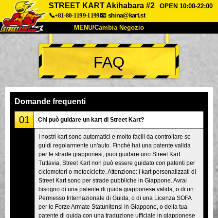
STREET KART Akihabara #2
OPEN 10:00-22:00
📞+81-80-1199-1199
📧
shina@kart.st
MENU/Cambia Negozio
INIZIO
FAQ
Chi Siamo
Specifiche
Prezzo
Accesso
Recensioni
FAQ
Azienda
Prenotazioni
Domande frequenti
Cambia Negozio
01
Chi può guidare un kart di Street Kart?
Tokyo Shinagawa
Tokyo Akihabara#1
I nostri kart sono automatici e molto facili da controllare se
guidi regolarmente un'auto. Finché hai una patente valida
Tokyo Akihabara#2
Tokyo Shibuya
per le strade giapponesi, puoi guidare uno Street Kart.
Tokyo Shibuya Annex
Tokyo Bay
Tuttavia, Street Kart non può essere guidato con patenti per
ciclomotori o motociclette. Attenzione: i kart personalizzati di
Tokyo Asakusa
Osaka
Street Kart sono per strade pubbliche in Giappone. Avrai
bisogno di una patente di guida giapponese valida, o di un
Okinawa
Permesso Internazionale di Guida, o di una Licenza SOFA
per le Forze Armate Statunitensi in Giappone, o della tua
patente di guida con una traduzione ufficiale in giapponese