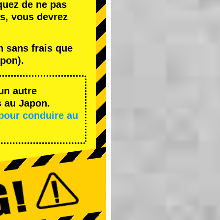
quez de ne pas
s, vous devrez
 sans frais que
pon).
un autre
s au Japon.
pour conduire au