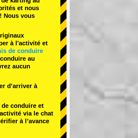
 de karting
au
rités
et nous
! Nous vous
riginaux
r à l'activité et
is de conduire
 conduire au
evrez aucun
r d’arriver à
de conduire et
tivité via le chat
érifier à l’avance