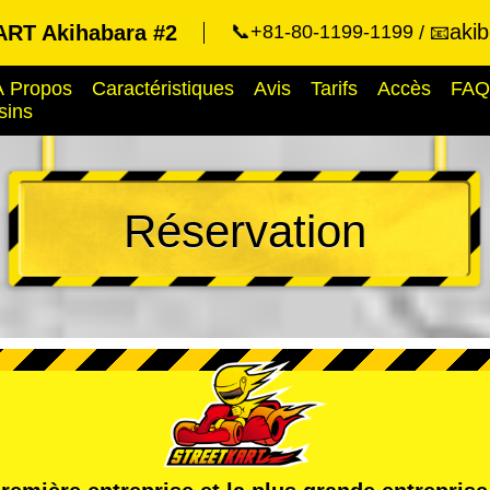
aki
RT Akihabara #2
📞+81-80-1199-1199
📧
À Propos
Caractéristiques
Avis
Tarifs
Accès
FAQ
sins
Réservation