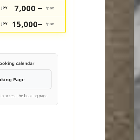
7,000 ~
JPY
/pax
15,000~
JPY
/pax
ooking calendar
oking Page
 to access the booking page