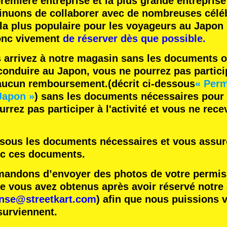
remière entreprise
et
la plus grande entreprise
inuons de collaborer avec
de nombreuses céléb
 la plus populaire
pour les voyageurs au Japon 
nc vivement
de réserver dès que possible.
s arrivez à notre magasin sans les documents o
onduire au Japon, vous ne pourrez pas participe
 aucun remboursement.
(décrit ci-dessous
« Perm
Japon »
) sans les documents nécessaires pour
rrez pas participer à l'activité et vous ne rec
essous les documents nécessaires et vous assure
ec ces documents.
ndons d’envoyer des photos de votre permis 
vous avez obtenus après avoir réservé notre ac
ense@streetkart.com
) afin que nous puissions v
surviennent.