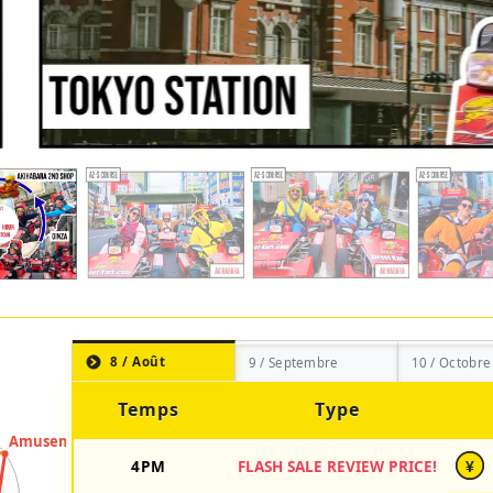
8 / Août
9 / Septembre
10 / Octobre
Temps
Type
4PM
FLASH SALE REVIEW PRICE!
¥