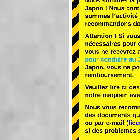
Nous sommes la
p
Japon ! Nous cont
sommes l’
activité
recommandons do
Attention ! Si vou
nécessaires pour c
vous ne recevrez
pour conduire au 
Japon, vous ne pou
remboursement.
Veuillez lire ci-d
notre magasin av
Nous vous recomma
des documents que 
ou par e-mail (
lic
si des problèmes 