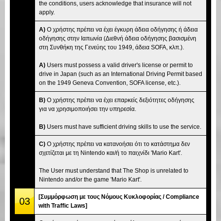
the conditions, users acknowledge that insurance will not
apply.
A)
Ο χρήστης πρέπει να έχει έγκυρη άδεια οδήγησης ή άδεια
οδήγησης στην Ιαπωνία (Διεθνή άδεια οδήγησης βασισμένη
στη Συνθήκη της Γενεύης του 1949, άδεια SOFA, κλπ.).
A)
Users must possess a valid driver's license or permit to
drive in Japan (such as an International Driving Permit based
on the 1949 Geneva Convention, SOFA license, etc.).
B)
Ο χρήστης πρέπει να έχει επαρκείς δεξιότητες οδήγησης
για να χρησιμοποιήσει την υπηρεσία.
B)
Users must have sufficient driving skills to use the service.
C)
Ο χρήστης πρέπει να κατανοήσει ότι το κατάστημα δεν
σχετίζεται με τη Nintendo και/ή το παιχνίδι 'Mario Kart'.
The User must understand that The Shop is unrelated to
Nintendo and/or the game 'Mario Kart'.
[Συμμόρφωση με τους Νόμους Κυκλοφορίας / Compliance
03
with Traffic Laws]