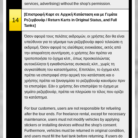
services, advertising) without the shop's permission.
[Επιστροφή Καρτ σε Αρχική Κατάσταση και με Γεμάτα
14
Ρεζερβουάρ / Return Karts in Original Status, and Full
Tanks]
Όσον αφορά τους πελάτες εκδρομών, οι χρήστες δεν θα είναι
υπεύθυνοι για το γέμισμα των ρεζερβουάρ αφού τελειώσει η
εκδρομή. Όσον αφορά τις ελεύθερες ενοικιάσεις, εκτός από
την απαραίτητη συντήρηση, ο χρήστης δεν πρέπει να
τροποποιήσει το όχημα κλπ., όπως προσκολλώντας
αυτοκόλλητα ή εγκαθιστώντας συσκευές κλπ., χωρίς τη
συγκατάθεση του καταστήματος. Επιπλέον, το όχημα κλπ.
πρέπει να επιστραφεί στην αρχική του κατάσταση και ο
χρήστης πρέπει να ξαναγεμίσει το ρεζερβουάρ καυσίμου πριν
το επιστρέψει. Εάν ο χρήστης δεν επιστρέψει το όχημα με
γεμάτο ρεζερβουάρ, πρέπει να πληρώσει το τέλος που ορίζει
το κατάστημα.
For tour customers, users are not responsible for refueling
after the tour ends. For freelance rental, except for necessary
maintenance, users must not modify vehicles by applying
stickers or installing devices without the shop's consent.
Furthermore, vehicles must be returned in original condition,
and users must fill the fuel tank before returning. If users do