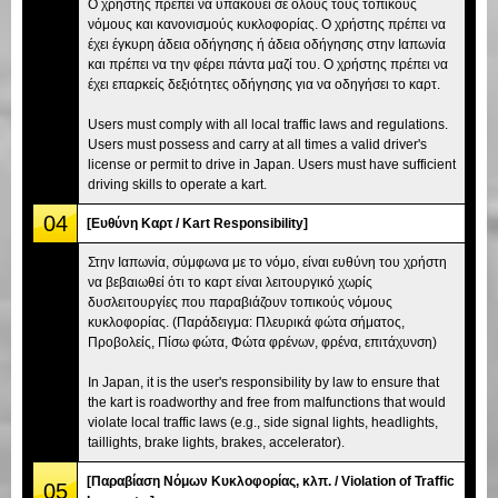
Ο χρήστης πρέπει να υπακούει σε όλους τους τοπικούς
νόμους και κανονισμούς κυκλοφορίας. Ο χρήστης πρέπει να
έχει έγκυρη άδεια οδήγησης ή άδεια οδήγησης στην Ιαπωνία
και πρέπει να την φέρει πάντα μαζί του. Ο χρήστης πρέπει να
έχει επαρκείς δεξιότητες οδήγησης για να οδηγήσει το καρτ.
Users must comply with all local traffic laws and regulations.
Users must possess and carry at all times a valid driver's
license or permit to drive in Japan. Users must have sufficient
driving skills to operate a kart.
04
[Ευθύνη Καρτ / Kart Responsibility]
Στην Ιαπωνία, σύμφωνα με το νόμο, είναι ευθύνη του χρήστη
να βεβαιωθεί ότι το καρτ είναι λειτουργικό χωρίς
δυσλειτουργίες που παραβιάζουν τοπικούς νόμους
κυκλοφορίας. (Παράδειγμα: Πλευρικά φώτα σήματος,
Προβολείς, Πίσω φώτα, Φώτα φρένων, φρένα, επιτάχυνση)
In Japan, it is the user's responsibility by law to ensure that
the kart is roadworthy and free from malfunctions that would
violate local traffic laws (e.g., side signal lights, headlights,
taillights, brake lights, brakes, accelerator).
[Παραβίαση Νόμων Κυκλοφορίας, κλπ. / Violation of Traffic
05