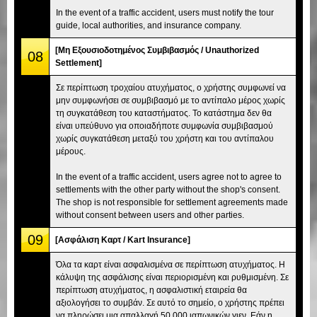
In the event of a traffic accident, users must notify the tour
guide, local authorities, and insurance company.
[Μη Εξουσιοδοτημένος Συμβιβασμός / Unauthorized
08
Settlement]
Σε περίπτωση τροχαίου ατυχήματος, ο χρήστης συμφωνεί να
μην συμφωνήσει σε συμβιβασμό με το αντίπαλο μέρος χωρίς
τη συγκατάθεση του καταστήματος. Το κατάστημα δεν θα
είναι υπεύθυνο για οποιαδήποτε συμφωνία συμβιβασμού
χωρίς συγκατάθεση μεταξύ του χρήστη και του αντίπαλου
μέρους.
In the event of a traffic accident, users agree not to agree to
settlements with the other party without the shop's consent.
The shop is not responsible for settlement agreements made
without consent between users and other parties.
09
[Ασφάλιση Καρτ / Kart Insurance]
Όλα τα καρτ είναι ασφαλισμένα σε περίπτωση ατυχήματος. Η
κάλυψη της ασφάλισης είναι περιορισμένη και ρυθμισμένη. Σε
περίπτωση ατυχήματος, η ασφαλιστική εταιρεία θα
αξιολογήσει το συμβάν. Σε αυτό το σημείο, ο χρήστης πρέπει
να πληρώσει μια απαλλαγή 50.000 ιαπωνικών γιεν. Εάν η