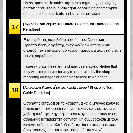
Users agree not to make any claims regarding copyrights,
portrait rights, and publicity rights concerning photographs
related to the use of karts and services provided.
[Αξιώσεις για Ζημιές και Ποινές / Claims for Damages and
17
Penalties]
Εάν ο χρήστης παραβιάσει αυτούς τους Όρους και
Προϋποθέσεις, ο χρήστης αναγνωρίζει να αποζημιώσει
οποιεσδήποτε αξιώσεις του καταστήματος σχετικά με ζημιές ή
ποινές παραβίασης.
If users violate these terms of use, users acknowledge that
they will compensate for any claims made by the shop
regarding damages or penalties related to violations.
[Απόφαση Καταστήματος και Ξεναγού / Shop and Tour
18
Guide Decision]
Ο χρήστης κατανοεί ότι το κατάστημα και ο ξεναγός έχουν το
δικαίωμα και την εξουσία να αναστείλουν έναν μεμονωμένο
χρήστη από την οδήγηση καρτ ανάλογα με τους κινδύνους
ασφάλειας (απερίσκεπτη οδήγηση, μη συμμόρφωση με τους
κανόνες εκδρομής, κλπ.). Ο χρήστης θα επιστρέψει το καρτ
όπως καθορίζεται από το κατάστημα ή τον ξεναγό.