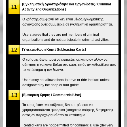
[Εγκληματική Δραστηριότητα και Οργανώσεις / Criminal
11
Activity and Organizations]
Ο χρήστης συμφωνεί ότι δεν είναι μέλος εγκληματικής
οργάνωσης ούτε συμμετέχει σε εγκληματική δραστηριότητα.
Users agree that they are not members of criminal
organizations and do not participate in criminal activities.
12
[Υπεκμίσθωση Καρτ / Subleasing Karts]
Ο χρήστης δεν μπορεί να επιτρέψει σε κάποιον άλλον να
οδηγήσει ή να κάνει βόλτα στο καρτ, εκτός αν καθορίζεται από
το κατάστημα ή τον ξεναγό.
Users may not allow others to drive or ride the kart unless
designated by the shop or tour guide.
13
[Εμπορική Χρήση / Commercial Use]
Τα καρτ, όταν ενοικιάζονται, δεν επιτρέπεται να
χρησιμοποιούνται εμπορικά (υπηρεσία κούριερ, διαφήμιση)
εκτός αν παραχωρηθεί από το κατάστημα.
Rented karts are not permitted for commercial use (delivery