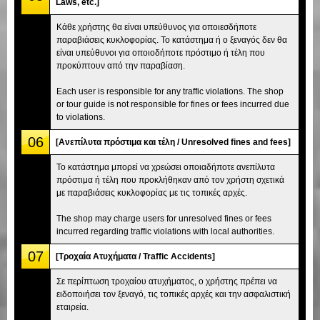
Laws, etc.]
Κάθε χρήστης θα είναι υπεύθυνος για οποιεσδήποτε
παραβιάσεις κυκλοφορίας. Το κατάστημα ή ο ξεναγός δεν θα
είναι υπεύθυνοι για οποιοδήποτε πρόστιμο ή τέλη που
προκύπτουν από την παραβίαση.
Each user is responsible for any traffic violations. The shop
or tour guide is not responsible for fines or fees incurred due
to violations.
06
[Ανεπίλυτα πρόστιμα και τέλη / Unresolved fines and fees]
Το κατάστημα μπορεί να χρεώσει οποιαδήποτε ανεπίλυτα
πρόστιμα ή τέλη που προκλήθηκαν από τον χρήστη σχετικά
με παραβιάσεις κυκλοφορίας με τις τοπικές αρχές.
The shop may charge users for unresolved fines or fees
incurred regarding traffic violations with local authorities.
07
[Τροχαία Ατυχήματα / Traffic Accidents]
Σε περίπτωση τροχαίου ατυχήματος, ο χρήστης πρέπει να
ειδοποιήσει τον ξεναγό, τις τοπικές αρχές και την ασφαλιστική
εταιρεία.