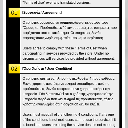
"Terms of Use" over any translated versions.
01
[Συμφωνία / Agreement]
Ο χρήστης συμφωνεί να συμμορφώνεται με αυτούς τους
"Όρους και Προϋποθέσεις" όταν συμμετέχει σε υπηρεσίες που
παρέχονται από το κατάστημα. Οι υπηρεσίες δεν θα
παρασχεθούν χωρίς συμφωνία υπό καμία περίσταση.
Users agree to comply with these "Terms of Use" when
participating in services provided by the store. Under no
circumstances will services be provided without agreement.
02
[Όροι Χρήστη / User Condition]
Ο χρήστης πρέπει να πληροί τις ακόλουθες 4 προϋποθέσεις.
Εάν ο χρήστης αποτύχει να πληροί οποιαδήποτε από τις
προϋποθέσεις, δεν θα επιτρέπεται να χρησιμοποιήσει την
υπηρεσία. Εάν διαπιστωθεί ότι ο χρήστης χρησιμοποιεί την
υπηρεσία παρόλο που δεν πληροί τις προϋποθέσεις, τότε ο
χρήστης αναγνωρίζει ότι η ασφάλιση δεν θα ισχύει.
Users must meet all of the following 4 conditions. If any one
of the conditions is not met, users cannot use the service. If it
is found that users are using the service despite not meeting