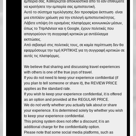
εμπειρία σας. Καθορίζεται αποκλειστικά από το εάν επιθυμείτε
να κρατήσετε την εμπειρία σας εμπιστευτική.
Αυτό το σύστημα τιμολόγησης δεν προσφέρει έκπτωση· είναι
μια επιπλέον χρέωση για την επιλογή εμπιστευτικότητας.
Λάβετε υπόψη ότι ορισμένες πλατφόρμες κοινωνικών μέσων,
όπως το TripAdvisor και η Google, έχουν πολιτικές που
απαγορεύουν τη συγγραφή κριτικών με αντάλλαγμα
εκπτώσεις.
Από σεβασμό στις πολιτικές τους, σε καμία περίπτωση δεν θα
εφαρμόσουμε την τιμή ΚΡΙΤΙΚΗΣ για τη συγγραφή κριτικών σε
αυτές τις πλατφόρμες.
We believe that sharing and discussing travel experiences
with others is one of the true joys of travel.
If you do not need to keep your experience confidential (if
you plan to tell someone or share it), the REVIEW PRICE
applies as the standard rate.
If you wish to keep your experience confidential, it is offered
as an option and provided at the REGULAR PRICE.
We do not verify whether you actually talk about or share
your experience. It is determined solely by whether you wish
to keep your experience confidential.
This pricing system does not offer a discount; it is an
additional charge for the confidentiality option.
Please note that some social media platforms, such as