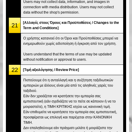
Users may not collect data, information, and images in
connection with media distribution. Users may not collect
data without the shop's permission.
[Αλλαγές στους Όρους και Προϋποθέσεις / Changes to the
21
Term and Conditions]
Ο χρήστης κατανοεί ότι οι Όροι και Προϋποθέσεις μπορεί να
ενημερωθούν χωρίς ειδοποίηση ή έγκριση από τον χρήστη.
Users understand that the terms of use may be updated
without notification or approval to users.
22
[Τιμή αξιολόγησης / Review Price]
Πιστεύουμε ότι η ανταλλαγή και η συζήτηση ταξιδιωτικών
εμπειριών με άλλους είναι μία από τις αληθινές χαρές του
ταξιδιού.
Εάν δεν χρειάζεται να κρατήσετε την εμπειρία σας
εμπιστευτική (εάν σχεδιάζετε να το πείτε σε κάποιον ή να το
μοιραστείτε), η ΤΙΜΗ ΚΡΙΤΙΚΗΣ ισχύει ως κανονική τιμή.
Εάν επιθυμείτε να κρατήσετε την εμπειρία σας εμπιστευτική,
προσφέρεται ως επιλογή και παρέχεται στην ΚΑΝΟΝΙΚΗ
ΤΙΜΗ.
Δεν επαληθεύουμε εάν πράγματι μιλάτε ή μοιράζεστε την