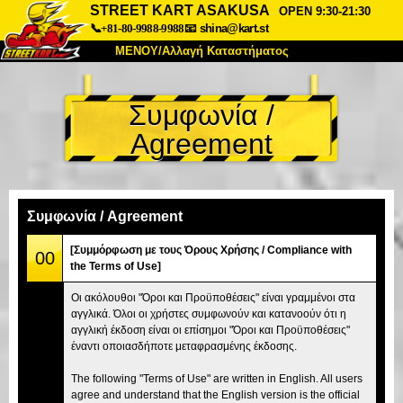
STREET KART ASAKUSA
OPEN 9:30-21:30
📞+81-80-9988-9988
📧
shina@kart.st
ΜΕΝΟΥ/Αλλαγή Καταστήματος
ΚΥΡΙΩΣ
Συμφωνία /
Σχετικά
Προδιαγραφές
Τιμές
Agreement
Πρόσβαση
Αναφορές
Συχνές Ερωτήσεις
Εταιρεία
Κράτηση
Αλλαγή Καταστήματος
Συμφωνία / Agreement
Τόκιο Σινάγαουα #1
Τόκιο Ακίχαμπαρα #1
[Συμμόρφωση με τους Όρους Χρήσης / Compliance with
00
the Terms of Use]
Τόκιο Ακίχαμπαρα #2
Τόκιο Σιμπούγια
Οι ακόλουθοι "Όροι και Προϋποθέσεις" είναι γραμμένοι στα
Τόκιο Σιμπούγια Annex
Τόκιο Κόλπος
αγγλικά. Όλοι οι χρήστες συμφωνούν και κατανοούν ότι η
αγγλική έκδοση είναι οι επίσημοι "Όροι και Προϋποθέσεις"
Τόκιο Ασακούσα
Οσάκα
έναντι οποιασδήποτε μεταφρασμένης έκδοσης.
Οκινάουα
The following "Terms of Use" are written in English. All users
agree and understand that the English version is the official