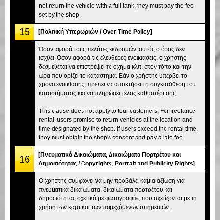
not return the vehicle with a full tank, they must pay the fee
set by the shop.
15
[Πολιτική Υπερωριών / Over Time Policy]
Όσον αφορά τους πελάτες εκδρομών, αυτός ο όρος δεν
ισχύει. Όσον αφορά τις ελεύθερες ενοικιάσεις, ο χρήστης
δεσμεύεται να επιστρέψει το όχημα κλπ. στον τόπο και την
ώρα που ορίζει το κατάστημα. Εάν ο χρήστης υπερβεί το
χρόνο ενοικίασης, πρέπει να αποκτήσει τη συγκατάθεση του
καταστήματος και να πληρώσει τέλος καθυστέρησης.
This clause does not apply to tour customers. For freelance
rental, users promise to return vehicles at the location and
time designated by the shop. If users exceed the rental time,
they must obtain the shop's consent and pay a late fee.
[Πνευματικά Δικαιώματα, Δικαιώματα Πορτρέτου και
16
Δημοσιότητας / Copyrights, Portrait and Publicity Rights]
Ο χρήστης συμφωνεί να μην προβάλει καμία αξίωση για
πνευματικά δικαιώματα, δικαιώματα πορτρέτου και
δημοσιότητας σχετικά με φωτογραφίες που σχετίζονται με τη
χρήση των καρτ και των παρεχόμενων υπηρεσιών.