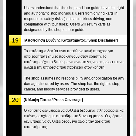
Users understand that the shop and tour guide have the right
and authority to stop individual users from driving karts in
response to safety risks (such as reckless driving, non-
compliance with tour rules). Users will return karts as
designated by the shop or tour guide.
19
[Αποποίηση Ευθύνης Καταστήματος / Shop Disclaimer]
Το κατάστημα δεν θα είναι υπεύθυνο και/ή υπόχρεο για
οποιεσδήποτε ζημιές προκληθούν στον χρήστη. Το
κατάστημα έχει το δικαίωμα να αναστείλει, να ακυρώσει και να
αλλάξει την υπηρεσία που παρέχεται στον χρήστη.
The shop assumes no responsibility and/or obligation for any
damages incurred by users. The shop has the right to stop,
cancel, and modify services provided to users.
20
[Κάλυψη Τύπου / Press Coverage]
Ο χρήστης δεν μπορεί να συλλέξει δεδομένα, πληροφορίες και
εικόνες σε σχέση με οποιαδήποτε διανομή μέσων. Ο χρήστης
δεν μπορεί να συλλέξει δεδομένα χωρίς την άδεια του
καταστήματος.