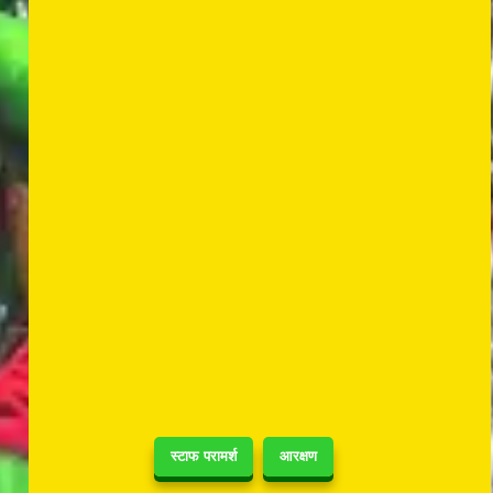
स्टाफ परामर्श
आरक्षण