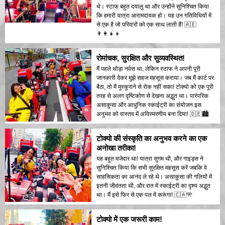
थे। स्टाफ बहुत दयालु था और उन्होंने सुनिश्चित किया
कि हमारी यात्रा आरामदायक हो। यह उन गतिविधियों में
से एक है जो परिवारों को एक साथ लाती हैं! 🇦🇪
👨‍👩‍👧‍👦
रोमांचक, सुरक्षित और सुव्यवस्थित!
मैं पहले थोड़ा नर्वस था, लेकिन स्टाफ ने अपनी पूरी
जानकारी देकर मुझे सहज महसूस कराया। जब मैं कार्ट पर
बैठा, तो मैं मुस्कुराने से रोक नहीं सका! टोक्यो को एक पूरी
तरह से अलग दृष्टिकोण से देखना अद्भुत था। पारंपरिक
असाकुसा और आधुनिक स्काईट्री का संयोजन इस
अनुभव को वास्तव में अविस्मरणीय बना दिया! 🇩🇪🏙️
टोक्यो की संस्कृति का अनुभव करने का एक
अनोखा तरीका!
यह बहुत मजेदार था! यात्रा सुगम थी, और गाइड्स ने
सुनिश्चित किया कि सभी सुरक्षित महसूस करें जबकि वे
साहसिकता का आनंद ले रहे थे। असाकुसा की गलियों में
इतनी जीवंतता थी, और रात में स्काईट्री का दृश्य अद्भुत
था। मैं इसे फिर से एक पल में करूंगा! 🇨🇦🎌
टोक्यो में एक जरूरी काम!