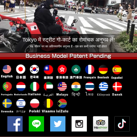
कंपनी
बुकिंग
शाखा बदलें
टोक्यो शिनागावा #1
टोक्यो अकीहबारा#1
टोक्यो अकीहबारा#2
टोक्यो शिबुया
Tokyo में स्ट्रीट गो-कार्ट का रोमांचक अनुभव लें!
टोक्यो शिबुया एनेक्स
टोक्यो बे
यह जीवन भर का अविस्मरणीय अनुभव है - एक बार कभी पर्याप्त नहीं होता!
टोक्यो असाकुसा
ओसाका
ओकिनावा