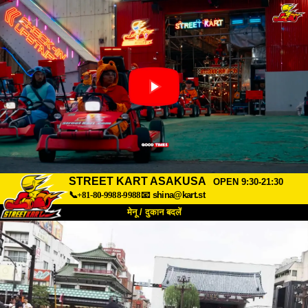
STREET KART ASAKUSA
OPEN 9:30-21:30
📞+81-80-9988-9988
📧
shina@kart.st
मेनू / दुकान बदलें
TOP
हमारे बारे में
विशेषताएँ
कीमत
पहुंच
वॉयस
FAQ