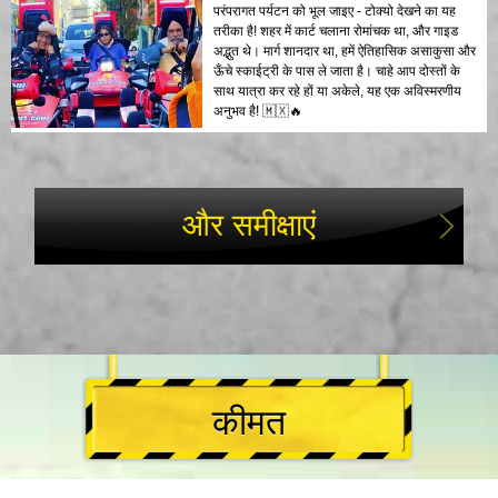
परंपरागत पर्यटन को भूल जाइए - टोक्यो देखने का यह
तरीका है! शहर में कार्ट चलाना रोमांचक था, और गाइड
अद्भुत थे। मार्ग शानदार था, हमें ऐतिहासिक असाकुसा और
ऊँचे स्काईट्री के पास ले जाता है। चाहे आप दोस्तों के
साथ यात्रा कर रहे हों या अकेले, यह एक अविस्मरणीय
अनुभव है! 🇲🇽🔥
और समीक्षाएं
कीमत