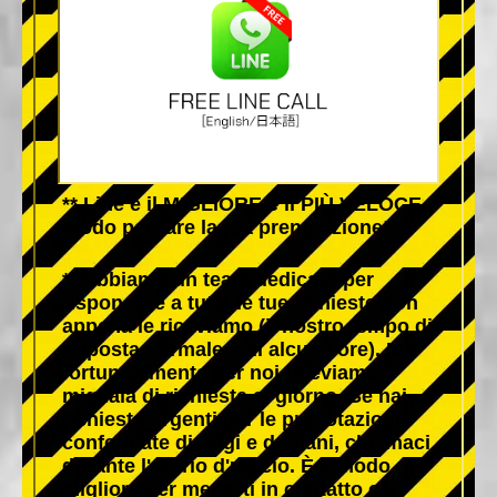
** Line è il MIGLIORE e il PIÙ VELOCE
modo per fare la tua prenotazione!
** Abbiamo un team dedicato per
rispondere a tutte le tue richieste non
appena le riceviamo (il nostro tempo di
risposta normale è di alcune ore). Ma
fortunatamente per noi riceviamo
migliaia di richieste al giorno. Se hai
richieste urgenti per le prenotazioni
confermate di oggi e domani, chiamaci
durante l'orario d'ufficio. È il modo
migliore per metterti in contatto con