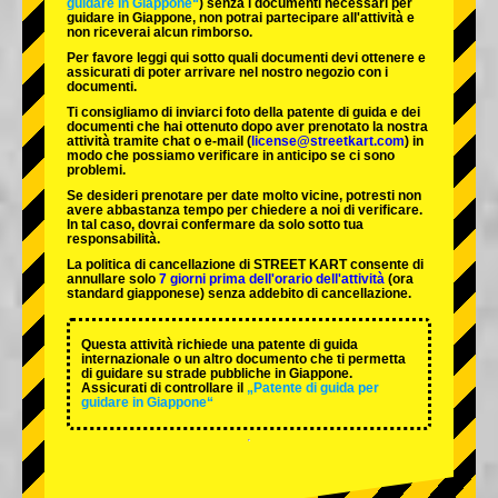
guidare in Giappone“
) senza i documenti necessari per
guidare in Giappone, non potrai partecipare all'attività e
non riceverai alcun rimborso.
Per favore leggi qui sotto quali documenti devi ottenere e
assicurati di poter arrivare nel nostro negozio con i
documenti.
Ti consigliamo di inviarci foto della patente di guida e dei
documenti che hai ottenuto dopo aver prenotato la nostra
attività tramite chat o e-mail (
license@streetkart.com
) in
modo che possiamo verificare in anticipo se ci sono
problemi.
Se desideri prenotare per date molto vicine, potresti non
avere abbastanza tempo per chiedere a noi di verificare.
In tal caso, dovrai confermare da solo sotto tua
responsabilità.
La politica di cancellazione di STREET KART consente di
annullare solo
7 giorni prima dell'orario dell'attività
(ora
standard giapponese) senza addebito di cancellazione.
Questa attività richiede una patente di guida
internazionale o un altro documento che ti permetta
di guidare su strade pubbliche in Giappone.
Assicurati di controllare il
„Patente di guida per
guidare in Giappone“