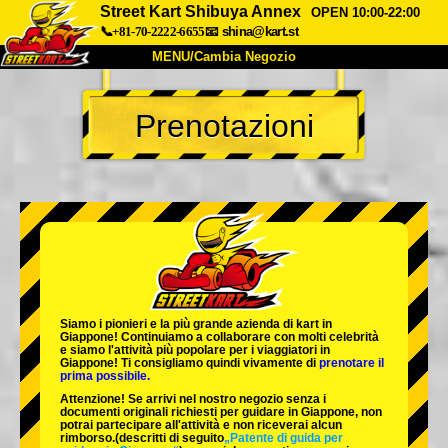
Street Kart Shibuya Annex
OPEN 10:00-22:00
📞+81-70-2222-6655
📧
shina@kart.st
MENU/Cambia Negozio
INIZIO
Prenotazioni
Chi Siamo
Specifiche
Prezzo
Accesso
Recensioni
FAQ
Azienda
Prenotazioni
Cambia Negozio
Tokyo Shinagawa
Tokyo Akihabara#1
Tokyo Akihabara#2
Tokyo Shibuya
Siamo i
pionieri
e la
più grande azienda di kart
in
Tokyo Shibuya Annex
Tokyo Bay
Giappone! Continuiamo a collaborare con
molti celebrità
e siamo l'
attività più popolare
per i viaggiatori in
Giappone! Ti consigliamo quindi vivamente di
prenotare il
Tokyo Asakusa
Osaka
prima possibile.
Attenzione! Se arrivi nel nostro negozio senza i
Okinawa
documenti originali richiesti per guidare in Giappone, non
potrai partecipare all'attività e non riceverai alcun
rimborso.
(descritti di seguito
„Patente di guida per