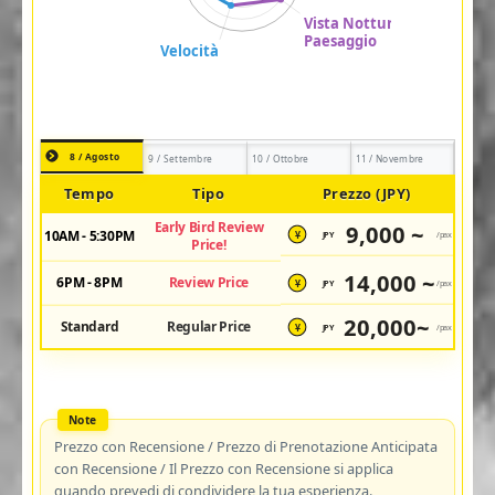
8 / Agosto
9 / Settembre
10 / Ottobre
11 / Novembre
Tempo
Tipo
Prezzo (JPY)
Early Bird Review
9,000 ~
10AM - 5:30PM
JPY
/pax
¥
Price!
14,000 ~
6PM - 8PM
Review Price
JPY
/pax
¥
20,000~
Standard
Regular Price
JPY
/pax
¥
Prezzo con Recensione / Prezzo di Prenotazione Anticipata
con Recensione / Il Prezzo con Recensione si applica
quando prevedi di condividere la tua esperienza.