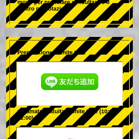
modo per prenotare consultando il
centro prenotazioni.
Prenotazione tramite Line
Chiamata gratuita tramite Line (10:00-
22:00)