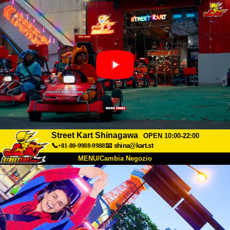
Street Kart Shinagawa
OPEN 10:00-22:00
📞+81-80-9988-9988
📧
shina@kart.st
MENU/Cambia Negozio
INIZIO
Chi Siamo
Specifiche
Prezzo
Accesso
Recensioni
FAQ