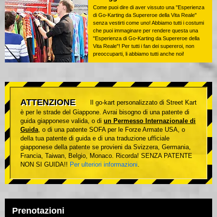
Come puoi dire di aver vissuto una "Esperienza
di Go-Karting da Supereroe della Vita Reale"
senza vestirti come uno! Abbiamo tutti i costumi
che puoi immaginare per rendere questa una
"Esperienza di Go-Karting da Supereroe della
Vita Reale"! Per tutti i fan dei supereroi, non
preoccuparti, li abbiamo tutti anche noi!
ATTENZIONE
Il go-kart personalizzato di Street Kart
è per le strade del Giappone. Avrai bisogno di una patente di
guida giapponese valida, o di
un Permesso Internazionale di
Guida
, o di una patente SOFA per le Forze Armate USA, o
della tua patente di guida e di una traduzione ufficiale
giapponese della patente se provieni da Svizzera, Germania,
Francia, Taiwan, Belgio, Monaco. Ricorda! SENZA PATENTE
NON SI GUIDA!!
Per ulteriori informazioni
.
Prenotazioni