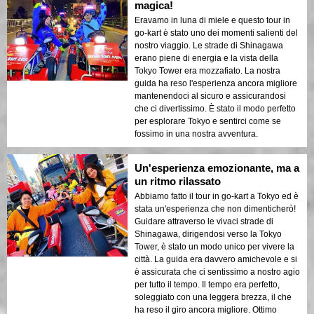
magica!
Eravamo in luna di miele e questo tour in
go-kart è stato uno dei momenti salienti del
nostro viaggio. Le strade di Shinagawa
erano piene di energia e la vista della
Tokyo Tower era mozzafiato. La nostra
guida ha reso l'esperienza ancora migliore
mantenendoci al sicuro e assicurandosi
che ci divertissimo. È stato il modo perfetto
per esplorare Tokyo e sentirci come se
fossimo in una nostra avventura.
Un'esperienza emozionante, ma a
un ritmo rilassato
Abbiamo fatto il tour in go-kart a Tokyo ed è
stata un'esperienza che non dimenticherò!
Guidare attraverso le vivaci strade di
Shinagawa, dirigendosi verso la Tokyo
Tower, è stato un modo unico per vivere la
città. La guida era davvero amichevole e si
è assicurata che ci sentissimo a nostro agio
per tutto il tempo. Il tempo era perfetto,
soleggiato con una leggera brezza, il che
ha reso il giro ancora migliore. Ottimo