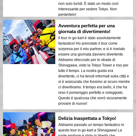
non solo turisti. È stato un modo così
interessante per vedere Tokyo. Non
perdertelo!
Avventura perfetta per una
giornata di divertimento!
Il tour in go-kart è stato assolutamente
fantastico! Ho prenotato il tour come
sorpresa per il mio partner, e si è rivelato
essere una giornata davvero divertente.
Abbiamo sfrecciato per le strade di
Shinagawa, visto la Tokyo Tower e riso per
tutto il tempo. La nostra guida era
divertente, ci ha tenuti informati sulla città e
si è assicurata che fossimo al sicuro mentre
ci divertivamo. Il tempo era bello, il che ha
reso il pomeriggio perfetto e soleggiato.
Questo è qualcosa che vorrò sicuramente
provare di nuovo!
Delizia Inaspettata a Tokyo!
Abbiamo passato un tempo fantastico in
questo tour in go-kart a Shinagawa! La
parte migliore è stata la libertà che