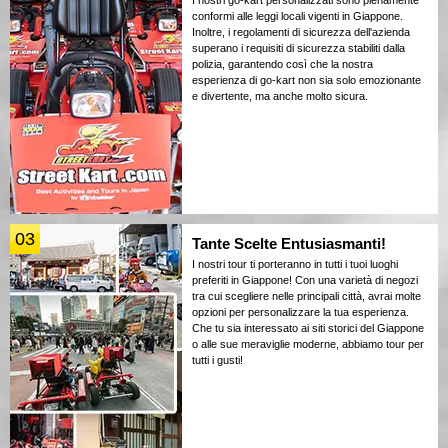
I nostri go-kart personalizzati sono pienamente
conformi alle leggi locali vigenti in Giappone.
Inoltre, i regolamenti di sicurezza dell'azienda
superano i requisiti di sicurezza stabiliti dalla
polizia, garantendo così che la nostra
esperienza di go-kart non sia solo emozionante
e divertente, ma anche molto sicura.
03
Tante Scelte Entusiasmanti!
I nostri tour ti porteranno in tutti i tuoi luoghi
preferiti in Giappone! Con una varietà di negozi
tra cui scegliere nelle principali città, avrai molte
opzioni per personalizzare la tua esperienza.
Che tu sia interessato ai siti storici del Giappone
o alle sue meraviglie moderne, abbiamo tour per
tutti i gusti!