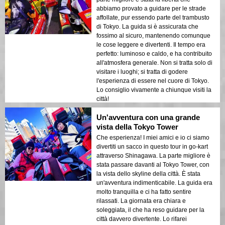
abbiamo provato a guidare per le strade
affollate, pur essendo parte del trambusto
di Tokyo. La guida si è assicurata che
fossimo al sicuro, mantenendo comunque
le cose leggere e divertenti. Il tempo era
perfetto: luminoso e caldo, e ha contribuito
all'atmosfera generale. Non si tratta solo di
visitare i luoghi; si tratta di godere
l'esperienza di essere nel cuore di Tokyo.
Lo consiglio vivamente a chiunque visiti la
città!
Un'avventura con una grande
vista della Tokyo Tower
Che esperienza! I miei amici e io ci siamo
divertiti un sacco in questo tour in go-kart
attraverso Shinagawa. La parte migliore è
stata passare davanti al Tokyo Tower, con
la vista dello skyline della città. È stata
un'avventura indimenticabile. La guida era
molto tranquilla e ci ha fatto sentire
rilassati. La giornata era chiara e
soleggiata, il che ha reso guidare per la
città davvero divertente. Lo rifarei