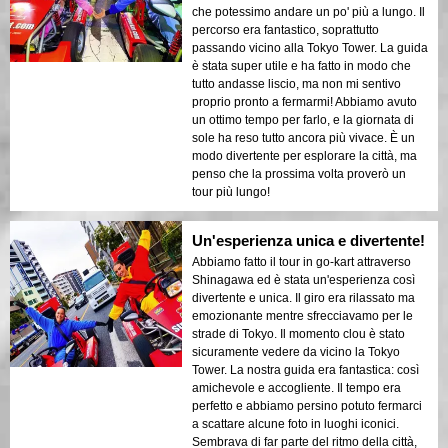
che potessimo andare un po' più a lungo. Il
percorso era fantastico, soprattutto
passando vicino alla Tokyo Tower. La guida
è stata super utile e ha fatto in modo che
tutto andasse liscio, ma non mi sentivo
proprio pronto a fermarmi! Abbiamo avuto
un ottimo tempo per farlo, e la giornata di
sole ha reso tutto ancora più vivace. È un
modo divertente per esplorare la città, ma
penso che la prossima volta proverò un
tour più lungo!
Un'esperienza unica e divertente!
Abbiamo fatto il tour in go-kart attraverso
Shinagawa ed è stata un'esperienza così
divertente e unica. Il giro era rilassato ma
emozionante mentre sfrecciavamo per le
strade di Tokyo. Il momento clou è stato
sicuramente vedere da vicino la Tokyo
Tower. La nostra guida era fantastica: così
amichevole e accogliente. Il tempo era
perfetto e abbiamo persino potuto fermarci
a scattare alcune foto in luoghi iconici.
Sembrava di far parte del ritmo della città,