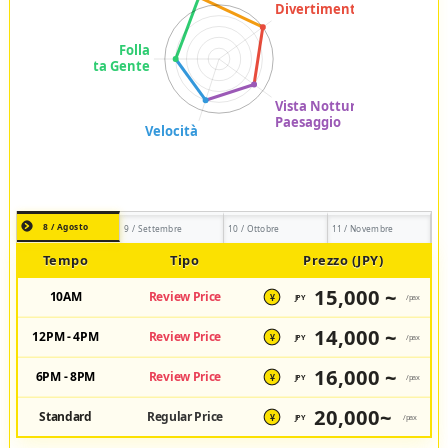
8 / Agosto
9 / Settembre
10 / Ottobre
11 / Novembre
Tempo
Tipo
Prezzo (JPY)
15,000 ~
10AM
Review Price
JPY
/pax
¥
14,000 ~
12PM - 4PM
Review Price
JPY
/pax
¥
16,000 ~
6PM - 8PM
Review Price
JPY
/pax
¥
20,000~
Standard
Regular Price
JPY
/pax
¥