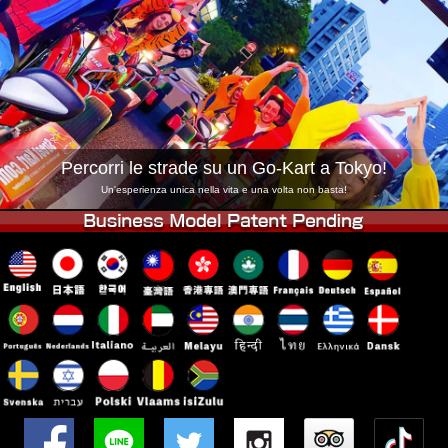
Azienda
Prenotazioni
Cambia Negozio
Tokyo Shinagawa
Tokyo Akihabara#1
Tokyo Akihabara#2
Tokyo Shibuya
Tokyo Shibuya Annex
Tokyo Bay
Percorri le strade su un Go-Kart a Tokyo!
Tokyo Asakusa
Osaka
Un'esperienza unica nella vita e una volta non basta!
Okinawa