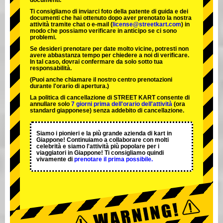
documenti.
Ti consigliamo di inviarci foto della patente di guida e dei
documenti che hai ottenuto dopo aver prenotato la nostra
attività tramite chat o e-mail (
license@streetkart.com
) in
modo che possiamo verificare in anticipo se ci sono
problemi.
Se desideri prenotare per date molto vicine, potresti non
avere abbastanza tempo per chiedere a noi di verificare.
In tal caso, dovrai confermare da solo sotto tua
responsabilità.
(Puoi anche chiamare il nostro centro prenotazioni
durante l'orario di apertura.)
La politica di cancellazione di STREET KART consente di
annullare solo
7 giorni prima dell'orario dell'attività
(ora
standard giapponese) senza addebito di cancellazione.
Siamo i
pionieri
e la
più grande azienda di kart
in
Giappone! Continuiamo a collaborare con
molti
celebrità
e siamo l'
attività più popolare
per i
viaggiatori in Giappone! Ti consigliamo quindi
vivamente di
prenotare il prima possibile.