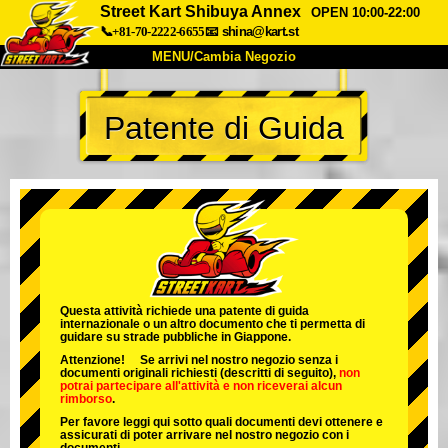
Street Kart Shibuya Annex
OPEN 10:00-22:00
📞+81-70-2222-6655
📧
shina@kart.st
MENU/Cambia Negozio
INIZIO
Patente di Guida
Chi Siamo
Specifiche
Prezzo
Accesso
Recensioni
FAQ
Azienda
Prenotazioni
Cambia Negozio
Tokyo Shinagawa
Tokyo Akihabara#1
Tokyo Akihabara#2
Tokyo Shibuya
Questa attività richiede una patente di guida
internazionale o un altro documento che ti permetta di
Tokyo Shibuya Annex
Tokyo Bay
guidare su strade pubbliche in Giappone.
Attenzione! Se arrivi nel nostro negozio senza i
Tokyo Asakusa
Osaka
documenti originali richiesti (descritti di seguito),
non
potrai partecipare all'attività
e
non riceverai alcun
rimborso
.
Okinawa
Per favore leggi qui sotto quali documenti devi ottenere e
assicurati di poter arrivare nel nostro negozio con i