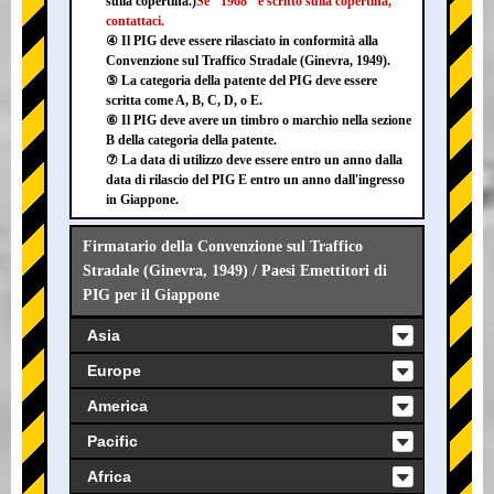
sulla copertina.)
Se "1968" è scritto sulla copertina,
contattaci.
④ Il PIG deve essere rilasciato in conformità alla
Convenzione sul Traffico Stradale (Ginevra, 1949).
⑤ La categoria della patente del PIG deve essere
scritta come A, B, C, D, o E.
⑥ Il PIG deve avere un timbro o marchio nella sezione
B della categoria della patente.
⑦ La data di utilizzo deve essere entro un anno dalla
data di rilascio del PIG E entro un anno dall'ingresso
in Giappone.
Firmatario della Convenzione sul Traffico
Stradale (Ginevra, 1949) / Paesi Emettitori di
PIG per il Giappone
Asia
Europe
America
Pacific
Africa