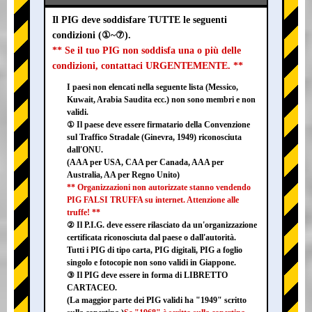
Il PIG deve soddisfare TUTTE le seguenti
condizioni (①~⑦).
** Se il tuo PIG non soddisfa una o più delle
condizioni, contattaci URGENTEMENTE. **
I paesi non elencati nella seguente lista (Messico,
Kuwait, Arabia Saudita ecc.) non sono membri e non
validi.
① Il paese deve essere firmatario della Convenzione
sul Traffico Stradale (Ginevra, 1949) riconosciuta
dall'ONU.
(AAA per USA, CAA per Canada, AAA per
Australia, AA per Regno Unito)
** Organizzazioni non autorizzate stanno vendendo
PIG FALSI TRUFFA su internet. Attenzione alle
truffe! **
② Il P.I.G. deve essere rilasciato da un'organizzazione
certificata riconosciuta dal paese o dall'autorità.
Tutti i PIG di tipo carta, PIG digitali, PIG a foglio
singolo e fotocopie non sono validi in Giappone.
③ Il PIG deve essere in forma di LIBRETTO
CARTACEO.
(La maggior parte dei PIG validi ha "1949" scritto